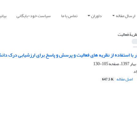
ارسال مقاله
داوران
تماس با ما
سیاست خود-بایگانی
بیان
ظریۀ فعالیت
ار با استفاده از نظریه های فعالیت و پرسش و پاسخ برای ارزشیابی درک د
105-130
اد
اصل مقاله
647.5 K