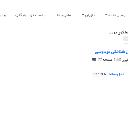
ارسال مقاله
داوران
تماس با ما
سیاست خود-بایگانی
بیان
فتگوی درونی
ان شناختی فردوسی
77-90
اصل مقاله
377.89 K