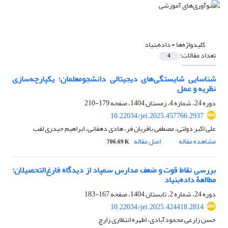
کلیدواژه‌ها =
داده‌بنیاد
تعداد مقالات:
4
شناسایی شایستگی‌های دیجیتالی دانشجومعلمان؛ یکپارچه‌سازی
نظریه و عمل
دوره 24، شماره 4، زمستان 1404، صفحه
179-210
10.22034/jei.2025.457766.2937
علی اکبر دولتی، مصطفی باقریان فر، هادی دهقانی، ابراهیم حیدری لقب
مشاهده مقاله
اصل مقاله
706.69 K
بررسی نقاط قوت و ضعف مدارس سمپاد از دیدگاه فارغ‌التحصیلان:
مطالعۀ داده‌بنیاد
دوره 24، شماره 2، تابستان 1404، صفحه
167-183
10.22034/jei.2025.424418.2814
حسن زارعی محمودآبادی، اطهره انتظاری زارچ