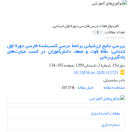
کلیدواژه‌ها =
درس فارسی دورة اول ابتدایی
تعداد مقالات:
1
بررسی نتایج ارزشیابی برنامة درسی کسب‌شده فارسی دورة اول
ابتدایی: نقاط قوت و ضعف دانش‌آموزان در کسب مهارت‌های
یادگیری زبانی
دوره 19، شماره 2، تابستان 1399، صفحه
105-134
10.22034/jei.2020.112723
نادر سلسبیلی
مشاهده مقاله
اصل مقاله
557.77 K
مقالات آماده انتشار
شماره جاری