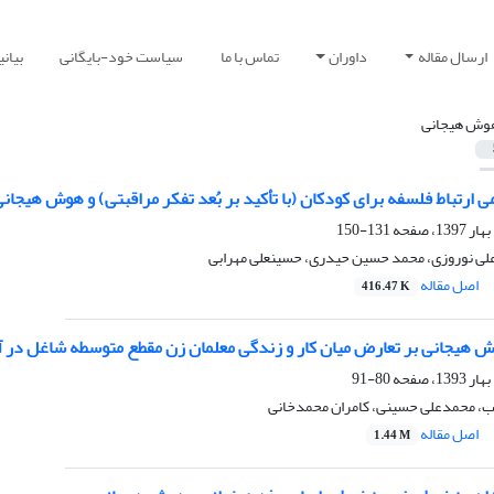
ارسال مقاله
داوران
تماس با ما
سیاست خود-بایگانی
بیان
وش هیجانی
ی ارتباط فلسفه برای کودکان (با تأکید بر بُعد تفکر مراقبتی) و هوش هیجان
131-150
علی نوروزی، محمد حسین حیدری، حسینعلی مهرابی
اصل مقاله
416.47 K
 هیجانی بر تعارض میان کار و زندگی معلمان زن مقطع متوسطه شاغل در آموزش 
80-91
، محمدعلی حسینی، کامران محمدخانی
اصل مقاله
1.44 M