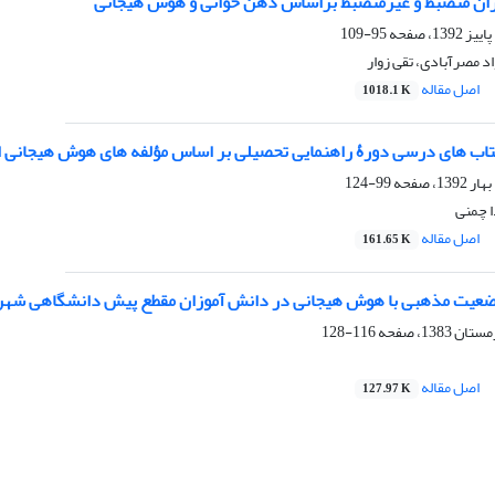
زان منضبط و غیرمنضبط براساس ذهن خوانی و هوش هیجانی
95-109
د مصرآبادی، تقی زوار
اصل مقاله
1018.1 K
تاب های درسی دورۀ راهنمایی تحصیلی بر اساس مؤلفه های هوش هیجانی الگو
99-124
ا چمنی
اصل مقاله
161.65 K
ضعیت مذهبی با هوش هیجانی در دانش آموزان مقطع پیش دانشگاهی شهر تهرا
116-128
اصل مقاله
127.97 K