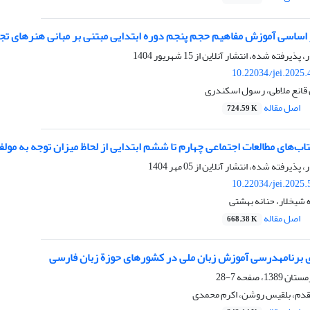
اساسی آموزش مفاهیم حجم پنجم دوره ابتدایی مبتنی بر مبانی هنرهای تج
ر، پذیرفته شده، انتشار آنلاین از
15 شهریور 1404
10.22034/jei.2025
 قانع ملاطی، رسول اسکندری
اصل مقاله
724.59 K
اب‌های مطالعات اجتماعی چهارم تا ششم ابتدایی از لحاظ میزان توجه به مولف
ر، پذیرفته شده، انتشار آنلاین از
05 مهر 1404
10.22034/jei.2025
شیخلار، حنانه بهشتی
اصل مقاله
668.38 K
 برنامهدرسی آموزش زبان ملی در کشورهای حوزة زبان فارسی
7-28
قدم، بلقیس روشن، اکرم محمدی