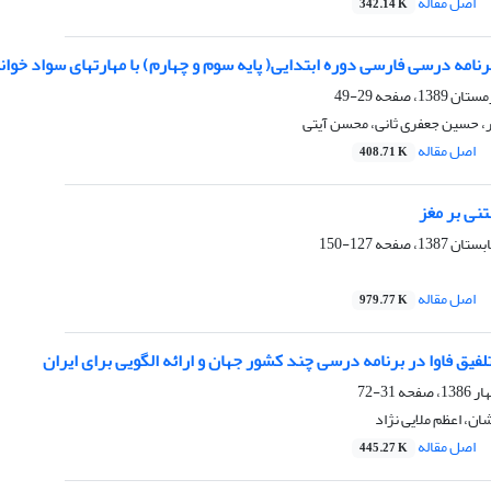
اصل مقاله
342.14 K
امه درسی فارسی دوره ابتدایی( پایه سوم و چهارم) با مهارتهای سواد خواندن بر 
29-49
، حسین جعفری ثانی، محسن آیتی
اصل مقاله
408.71 K
نی بر مغز
127-150
اصل مقاله
979.77 K
فیق فاوا در برنامه درسی چند کشور جهان و ارائه الگویی برای ایران
31-72
ان، اعظم ملایی نژاد
اصل مقاله
445.27 K