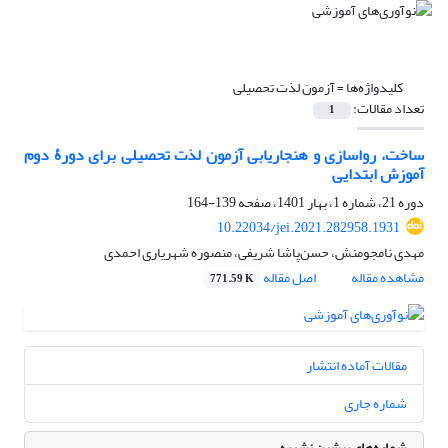
کلیدواژه‌ها =
آزمون لذت تحصیلی
تعداد مقالات:
1
ساخت، رواسازی و هنجاریابی آزمون لذت تحصیلی برای دورۀ دوم
آموزش ابتدایی
دوره 21، شماره 1، بهار 1401، صفحه
139-164
10.22034/jei.2021.282958.1931
مهدی نامجومنش، حسن‌پاشا شریفی، منصوره شهریاری احمدی
مشاهده مقاله
اصل مقاله
771.59 K
مقالات آماده انتشار
شماره جاری
شماره‌های پیشین نشریه