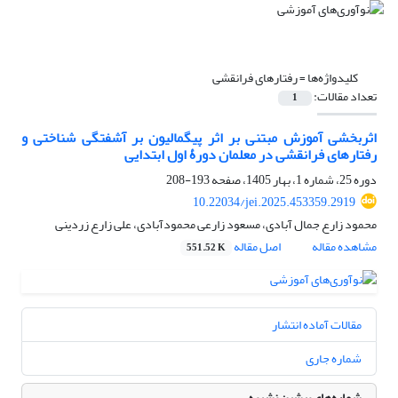
کلیدواژه‌ها =
رفتارهای فرانقشی
تعداد مقالات:
1
اثربخشی آموزش مبتنی بر اثر پیگمالیون بر آشفتگی شناختی و
رفتارهای فرانقشی در معلمان دورۀ اول ابتدایی
دوره 25، شماره 1، بهار 1405، صفحه
193-208
10.22034/jei.2025.453359.2919
محمود زارع جمال آبادی، مسعود زارعی محمودآبادی، علی زارع زردینی
مشاهده مقاله
اصل مقاله
551.52 K
مقالات آماده انتشار
شماره جاری
شماره‌های پیشین نشریه