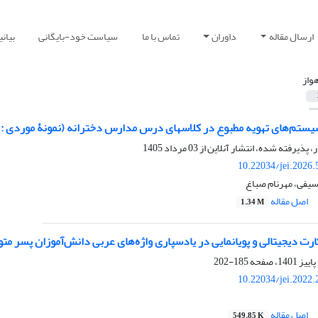
ارسال مقاله
داوران
تماس با ما
سیاست خود-بایگانی
بیان
هواز
ستم‌های تهویه مطبوع در کلاس‏های درس مدارس دخترانه‏ (‏نمونۀ موردی : 
ر، پذیرفته شده، انتشار آنلاین از
03 مرداد 1405
10.22034/jei.2026
 سیفی، مهرنام صباغ
اصل مقاله
1.34 M
ت دیجیتالی و پویانمایی در یادسپاری واژه‌های عربی دانش‌آموزان پسر م
185-202
10.22034/jei.2022
اصل مقاله
549.85 K