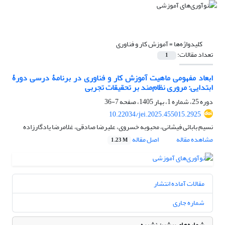
کلیدواژه‌ها =
آموزش کار و فناوری
تعداد مقالات:
1
ابعاد مفهومی ماهیت آموزش کار و فناوری در برنامۀ درسی دورۀ
ابتدایی: مروری نظام‌مند بر تحقیقات تجربی
دوره 25، شماره 1، بهار 1405، صفحه
7-36
10.22034/jei.2025.455015.2925
نسیم بابائی فیشانی، محبوبه خسروی، علیرضا صادقی، غلامرضا یادگارزاده
مشاهده مقاله
اصل مقاله
1.23 M
مقالات آماده انتشار
شماره جاری
شماره‌های پیشین نشریه