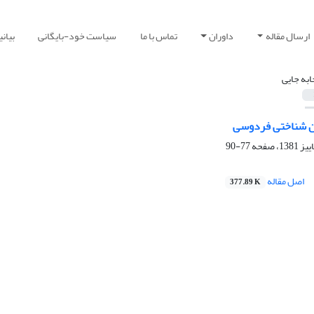
ارسال مقاله
داوران
تماس با ما
سیاست خود-بایگانی
بیان
ابه جایی
ان شناختی فردوسی
77-90
اصل مقاله
377.89 K