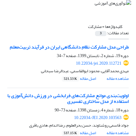
کلیدواژه‌ها =
مشارکت
تعداد مقالات:
3
طراحی مدل مشارکت نظام دانشگاهی ایران در فرآیند تربیت‌معلم
دوره 19، شماره 2، تابستان 1399، صفحه
7-34
10.22034/jei.2020.112721
مهدی محمدآقایی، محمود ابوالقاسمی، عبدالرضا سبحانی
مشاهده مقاله
اصل مقاله
521.53 K
اولویت‌بندی موانع مشارکت‌های فرابخشی در ورزش دانش‌آموزی با
استفاده از مدل ساختاری تفسیری
دوره 18، شماره 4، زمستان 1398، صفحه
73-90
10.22034/JEI.2020.103563
جواد قاسمی روشناوند، حسن بحرالعلوم، رضا اندام، هادی باقری
مشاهده مقاله
اصل مقاله
537.15 K