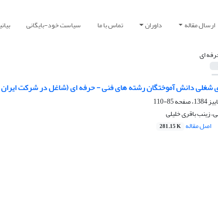
ارسال مقاله
داوران
تماس با ما
سیاست خود-بایگانی
بیان
رفه ای
دی شغلی دانش آموختگان رشته های فنی - حرفه ای (شاغل در شرکت ایران خ
85-110
، زینب باقری خلیلی
اصل مقاله
281.15 K