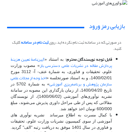
بازیابی رمز ورود
در صورتی که در سامانه ثبت نام نکرده اید، روی
ثبت نام در سامانه
کلیک
کنید.
قابل توجه نویسندگان محترم:
آیین‌نامة تعیین هزینة
به استناد «
پردازش مقاله در نشریات علمی دسترسی باز
» مصوب وزارت
علوم، تحقیقات و فناوری، به شمارة عتف- آ- 3112 مورخ
اخذ وجه از مجلات علمی
1400/02/01، و به استناد صورتجلسة «
سازمان پژوهش و برنامه‌ریزی آموزشی
» به شمارة 5702 در
تاریخ 1400/04/20، از زمان بارگذاری این مصوبه در سامانة
نشریه نوآوری‌های آموزشی (1400/06/02)، از نویسندگان
مقالاتی که پس از طی مراحل داوری پذیرش می‌شوند، مبلغ
600/000 تومان اخذ خواهد شد.
با کمال مسرت به اطلاع میرساند نشریه نوآوری های
آموزشی از سوی کمیسیون نشریات وزارت علوم، تحقیقات
و فناوری در سال 1401 موفق به دریافت رتبه "الف" گردید.