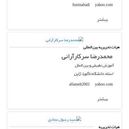
yahoo.com
hzeinabadi
بیشتر
هیات تحریریه بین المللی
محمدرضا سرکارآرانی
آموزش تطبیقی و بین الملل
استاد دانشگاه ناگویا،‌ ژاپن
yahoo.com
allameh2001
بیشتر
هیات تحریریه