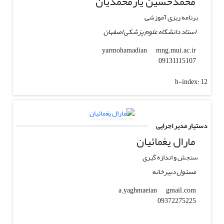
محمدحسین یارمحمدیان
برنامه ریزی آموزشی
استاد دانشگاه علوم پزشکی اصفهان
mng.mui.ac.ir
yarmohamadian
09131115107
h-index:
12
دستیار مدیر اجرایی
مارال یغمائیان
سنجش و اندازه گیری
مسئول دبیرخانه
gmail.com
a.yaghmaeian
09372275225