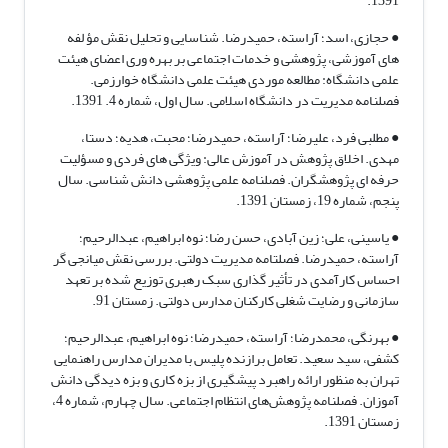
1391.
● حجازی، اسد؛ آراسته، حمیدرضا. شناسایی و تحلیل نقش مؤ لفه
های آموزشی، پژوهشی و خدمات اجتماعی بر بهره وری اعضای هیئت
علمی دانشگاه: مطالعه موردی هیئت علمی دانشگاه خوارزمی.
فصلنامه مدیریت در دانشگاه اسلامی. سال اول، شماره 4. 1391.
● مطلبی فرد، علیرضا؛ آراسته، حمیدرضا؛ محبت، هدیه؛ دستا،
مهدی. اخلاق پژوهش در آموزش عالی: ویژگی های فردی و مسؤلیت
حرفه ای پژوهشگران. فصلنامه علمی پژوهشی دانش شناسی. سال
پنجم، شماره 19، زمستان 1391.
● یاسینی، علی؛ زین آبادی، حسن رضا؛ نوه ابراهیم، عبدالرحیم؛
آراسته، حمیدرضا. فصلتامه مدیریت دولتی. بررسی نقش میانجی گر
احساس کارآمدی در تأثیر گذاری سبک رهبری توزیع شده بر تعهد
سازمانی و رضایت شغلی کارکنان مدارس دولتی. زمستان 91.
● بهرنگی، محمدرضا؛ آراسته، حمیدرضا؛ نوه ابراهیم، عبدالرحیم؛
کشفی، سید سعید. تعامل برازنده پلیس با مدیران مدارس راهنمایی
تهران به منظور ارائه راهبرد پیشگیری از بزه کاری و بزه دیدگی دانش
آموزان. فصلنامه پژوهش‌های انتظام اجتماعی. سال چهارم، شماره 4،
زمستان 1391.