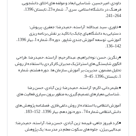
داودی، امیرحسین. شناسایی ابعاد و مولفه های اخلاق دانشجویی.
فرهنگ در دانشگاه اسلامی. سری 7، شماره 23، تابستان 1396،
264-241.
●خاوری، سید عبدالله؛ آراسته، حمیدرضا؛ جعفری، پریوش؛
دستیابی به دانشگاههای چابک با تاکید بر نقش برنامه ریزی
آموزشی. توسعه آموزش جندی شاپور. دوره 8، شماره 1، بهار 1396،
142-136.
●رنگریز، حسن؛ نوه ابراهیم، عبدالرحیم؛ آراسته، حمیدرضا. طراحی
الگوی شایستگی های استراتژیک مدیران کارکردی با استفاده از روش
تحلیل مضمون. مدیریت بر آموزش سازمان ها. دوره هشتم، شماره
1، تابستان،1396. 45-9.
●علیمردانی، اکرم؛ آراسته، حمیدرضا؛ زین آبادی، حسن رضا
.شناسایی معیارهای تصمیم گیری به منظور برون سپاری فعالیت های
آموزش انتظامی با استفاده از روش دلفی فازی. فصلنامه پژوهش های
دانش انتظامی شماره 74 ، دوره نوزدهم، بهار 1396، 152-183.
●کرد فیروز جاهی، فهیمه؛ زین آبادی، حسن رضا، آراسته، حمیدرضا؛
عبدالهی بیژن، جلوه های سکوت معلم در مدرسه: یک پژوهش