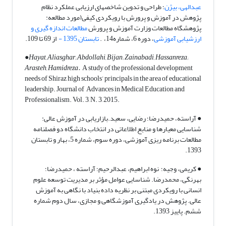
عبدالهی، بیژن
؛ طراحی و تدوین شاخصهای ارزیابی عملکرد نظام
پژوهش در آموزش و پرورش با رویکردی کیفی(مورد مطالعه:
پژوهشگاه مطالعات وزارت آموزش و پرورش
مطالعات اندازه گیری و
ارزشیابی آموزشی
، دوره 6، شماره14، .
تابستان 1395 -
از 69 تا 109.
●
Hayat, Aliasghar; Abdollahi, Bijan; Zainabadi, Hassanreza;
Arasteh, Hamidreza.
A study of the professional development
needs of Shiraz high schools’ principals in the area of educational
leadership. Journal of Advances in Medical Education and
Professionalism. Vol. 3, N. 3, 2015.
● آراسته، حمیدرضا؛ رضایی، سعید.بازاریابی در آموزش عالی:
شناسایی معیارها و منابع اطلاعاتی در انتخاب دانشگاه دو فصلنامه
مطالعات برنامه ریزی آموزشی، دوره سوم، شماره 5، بهار و تابستان
1393.
● کریمی، وجیه؛ نوه ابراهیم، عبدالرحیم؛ آراسته ، حمیدرضا؛
بهرنگی، محمدرضا. شناسایی عوامل مؤثر بر مدیریت توسعه علوم
انسانی با رویکردی مبتنی بر نظریه داده بنیاد با نگاهی به آموزش
عالی. پژوهش در یادگیری آموزشگاهی و مجازی، سال دوم شماره
ششم. پاییز 1393.