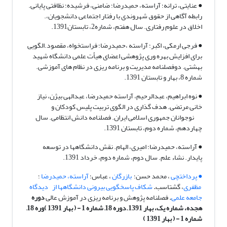
● عنایتی، ترانه؛ آراسته، حمیدرضا؛ ضامنی، فرشیده؛ نظافتی پایانی.
رابطه آگاهی از حقوق شهروندی با رفتار اجتماعی دانشجویان،.
اخلاق در علوم رفتاری. سال هفتم، شماره2، تابستان1391.
● فرجی ارمکی، اکبر؛ آراسته ،حمیدرضا؛ فراستخواه، مقصود.الگویی
برای افزایش بهره وری پژوهشی اعضای هیأت علمی دانشگاه شهید
بهشتی. دوفصلنامه مدیریت و برنامه ریزی در نظام های آموزشی.
شماره 8، بهار و تابستان 1391.
● نوه ابراهیم، عبدالرحیم، آراسته حمیدرضا، عبدالهی بیژن، نیاز
خانی مرتضی. هدف گذاری در الگوی تربیت پلیس کودکان و
نوجوانان جمهوری اسلامی ایران. فصلنامه دانش انتظامی. سال
چهاردهم، شماره دوم، تابستان 1391.
● آراسته، حمیدرضا؛ امیری، الهام. نقش دانشگاهها در توسعه
پایدار. نشاء علم. سال دوم، شماره دوم، خرداد 1391.
● پرداختچی
، محمد حسن؛
بازرگان
، عباس؛
آراسته، حمیدرضا
؛
مظفری
، گشتاسب
.
شکاف پاسخگویی بیرونی دانشگاهها از دیدگاه
جامعه علمی
.
فصلنامه پژوهش و برنامه ریزی در آموزش عالی
دوره
هجده، شماره یک، بهار 1391.دوره 18, شماره 1 - ( بهار 1391
)
وره 18,
شماره 1 - ( بهار 1391
)