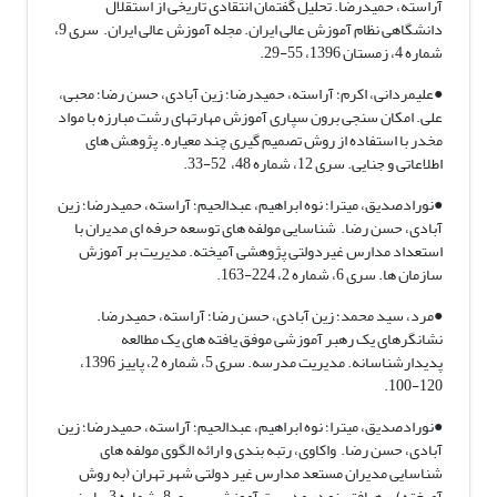
آراسته، حمیدرضا. تحلیل گفتمان انتقادی تاریخی از استقلال
دانشگاهی نظام آموزش عالی ایران. مجله آموزش عالی ایران. سری 9،
شماره 4، زمستان 1396، 55-29.
●علیمردانی، اکرم؛ آراسته، حمیدرضا؛ زین آبادی، حسن رضا؛ محبی،
علی. امکان سنجی برون سپاری آموزش مهارتهای رشت مبارزه با مواد
مخدر با استفاده از روش تصمیم گیری چند معیاره. پژوهش های
اطلاعاتی و جنایی. سری 12، شماره 48، 52-33.
●نورادصدیق، میترا؛ نوه ابراهیم، عبدالحیم؛ آراسته، حمیدرضا؛ زین
آبادی، حسن رضا. شناسایی مولفه های توسعه حرفه ای مدیران با
استعداد مدارس غیردولتی پژوهشی آمیخته. مدیریت بر آموزش
سازمان ها. سری 6، شماره 2، 224-163.
●مرد، سید محمد؛ زین آبادی، حسن رضا؛ آراسته، حمیدرضا.
نشانگرهای یک رهبر آموزشی موفق یافته های یک مطالعه
پدیدارشناسانه. مدیریت مدرسه. سری 5، شماره 2، پاییز 1396،
120-100.
●نورادصدیق، میترا؛ نوه ابراهیم، عبدالحیم؛ آراسته، حمیدرضا؛ زین
آبادی، حسن رضا. واکاوی، رتبه بندی و ارائه الگوی مولفه های
شناسایی مدیران مستعد مدارس غیر دولتی شهر تهران (به روش
آمیخته). رهیافتی نو در مدیریت آموزشی. سری 8، شماره 3، پاییز