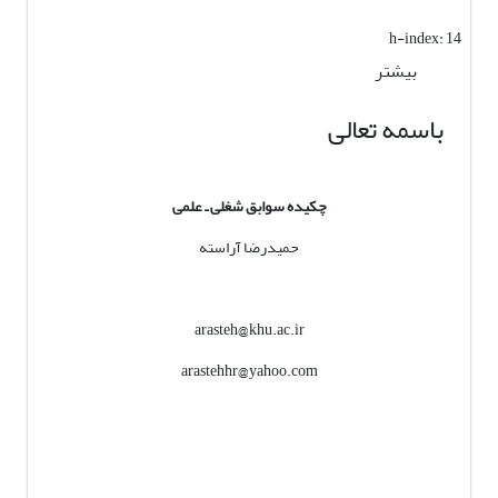
h-index:
14
بیشتر
باسمه تعالی
چکیده سوابق شغلی ـ علمی
حمیدرضا آراسته
arasteh@khu.ac.ir
arastehhr@yahoo.com