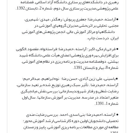
رهبری در دانشکد‌ه‌های پرستاری دانشگاه آزاد اسلامی. فصلنامه
علمی پژوهشی مدیریت پرستاری سال دوم، شماره 2، تابستان 1392.
●آراسته، حمیدرضا؛ جعفری پریوش؛ رهگذر، مهدی؛ شهمیری،
مجتبی. تحلیلی بر اثربحشی مدیران گروههای آموزشی در
دانشگاهها و مراکز آموزش عالی. انجمن پژوهش های آموزشی
ایران. دردست چاپ.
● فرجی ارمکی، اکبر؛ آراسته ،حمیدرضا؛ فراستخواه، مقصود.الگویی
برای افزایش بهره وری پژوهشی اعضای هیأت علمی دانشگاه شهید
بهشتی. دوفصلنامه مدیریت و برنامه ریزی در نظام های آموزشی.
شماره 8، بهار و تابستان 1391.
●یاسینی، علی؛ زین آبادی، حسن رضا؛ نوه ابراهیم، عبدالرحیم؛
آراسته، حمیدرضا . تأثیر سبک رهبری توزیع شده بر تعهد سازمانی،
رضایت شغلی و رفتار شهروندیسازمانی: بررسی نقش میانجیگری
متغیر اعتماد در مدرسه. مدیریت بر آموزش سازمانها. سال اول
شماره 1، 1391.
● آراسته، احمیدرضا؛ بنی اسدی، احمد. بررسی رضایت مندی
تحصیلی دانشجویان اولین دوره کارشناسی ارشد آموزش محور:
مطالعه ای موردی مطالعات برنامه ریزی آموزشی. پاییز و زمستان