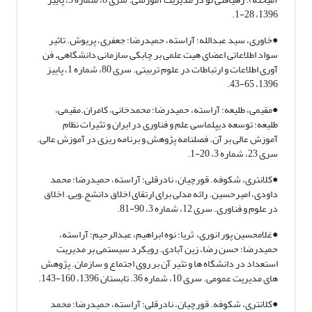
1396، 28-1.
●خاوری، سید عبدالله؛ آراسته، حمیدرضا؛ جعفری، پریوش. تاثیر
سواد اطلاعاتی اعضای هیت علمی بر چابکی سازمانی دانشگاهی
.
فن
آوری اطلاعات و ارتباطات در علوم تربیتی. سری 80، شماره 1، پاییز
1396، 65-43.
●مقیمی، طلیعه؛ آراسته، حمیدرضا؛ محمدخانی، کامران.مقیمی،
طلیعه؛ توسعه دیپلماسی علم و فناوری در ایران و تثیرات نظام
آموزش عالی بر آن. فصلنامه پژوهش و برنامه ریزی در آموزش عالی.
سری 23، شماره 3، 20-1.
●کلانتری، شکوفه. قورچیان، نادرقلی؛ آراسته، حمیدرضا؛ محمد
داودی، امیرحسین. رائه مدلی برای ارتقای اخلاق دانشج.ویی. اخلاق
در علوم و فناوری. سری 12، شماره 3، 90-81.
●غلامحسین پور انوری، ثریا؛ نوه ابراهیم، عبدالرحیم؛ آراسته،
حمیدرضا؛ حسن رضا، زین آبادی. رویکرد سیستمی بر مدیریت
استعداد در دانشگاه ها و تثیر آن بر روی اجتماع و سازمان. پژوهش
های مدیریت عمومی. سری 10، شماره 36. تابستان 1396، 160-143.
●کلانتری، شکوفه. قورچیان، نادرقلی؛ آراسته، حمیدرضا؛ محمد