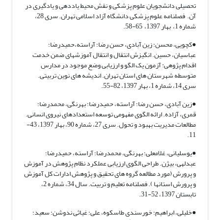
تحصیلی دانشجویان علوم پزشکی و نقش محیط یاددهی و یادگیری در
آن. فصلنامه علوم پزشکی دانشگاه آزاد اسلامی تهران. سری 28،
شماره 1، بهار 1397، 65-58.
●کچویی، محسن؛ زین آبادی، حسن رضا؛ آراسته،حمیدرضا؛
عباسیان، حسین. انگیزش انتقال و انتقال آموزشهای ضمن خدمت
اقدام پژوهی: آزمون یک الگو و ارزیابی وضع موجود در مدارس
متوسطه شهرستان های استان تهران. اندیشه های نوین تربیتی.
سری 14، شماره 1، بهار 1397، 82-55.
●زین آبادی، حسن رضا؛ آراسته، حمیدرضا؛ بهرنگی، محمدرضا؛
قمری، آزاده. ارائه الگوی مفهومی توسعه استعدادهای نیروی انسانی.
مطالعات مدیریت بهبود و تحول. سری 27، شماره 90، بهار 1397، 43-
11.
●یوسلیانی، غلامعلی؛ بهرنگی، محمدرضا؛ آراسته، حمیدرضا؛
عبدلهی، بیژن. طراحی الگوی ارزیابی عملکرد نظام پژوهش در آموزش
و پرورش (مورد مطالعه گروه های تحقیق و پژوهش ادارات کل آموزش
و پرورش استانها ). فصلنامه تعلیم و تربیت. سال 34، شماره 2،
تابستان 1397، 52-31.
●خلیلی، ابراهیم؛ خورسندی طاسکوه، علی؛ غیاثی ندوشن؛ سعید؛