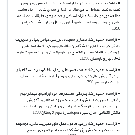
● جاهد ، حسینعلی؛ حمیدرضا آراسته، حمیدرضا جعفری، پریوش.
تعیین و تبیین عوامل فردی مؤثّر در تجاری سازی نتایج پژوهشی:
مطالعۀ موردی دانشگاه آزاد اسلامی واحد علوم و تحقیقات. فصلنامه
علمی-پژوهشی سیاست علم و فناوری. سال چهارم، شماره ، پاییز
1390.
● آراسته، حمیدرضا؛ معماری سعیده ، بررسی عوامل بنیادی مدیریت
دانش در محیط های دانشگاهی: مطالعه‌ای موردی. فصلتامه علمی-
پژوهشی مطالعات میان رشته ای در علوم انسانی، دوره سوم، شماره
2-3 ، بهار و تابستان 1390.
● آراسته، حمیدرضا؛ جاهد، حسینعلی. رعایت اخلاق در دانشگاهها و
مراکز آموزش عالی: گزینه‌ای برای بهبود رفتارها. نشاء علم. سال
اول، شماره دوم، 1390.
● آراسته، حمیدرضا؛ بهرنگی، محمدرضا؛ نوه ابراهیم، عبدالرحیم؛
رفیعی، حسن رضا. نقش تعامل بهینه نیروی انتظامی با آموزش
وپرورش در ارتقای فرهنگ نظم و ایمنی ترافیکی کشور. فصلنامه
دانش انتظامی. سال سیزدهم،شماره دوم، تابستان 1390
● آراسته، حمیدرضا؛ رزقی، هادی. مدل های مدیریت داش. مجموعه
مقالات مدیریت دانش. پژوهشکده تحقیقات راهبردی. مجمع