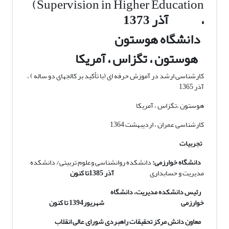
Supervision in Higher Education)
، آذر 1373
دانشگاه هوستون
هوستون ، تگزاس ، آمریکا
کارشناسی ارشد در آموزش حرفه ای (با تأکید بر کالج‏های دو ساله ) ،
آذر 1365
هوستون ،تگزاس ، آمریکا
کارشناسی عمران ، اردیبهشت 1364
تجربیات
دانشگاه خوارزمی:
دانشکده روانشناسی وعلوم تربیتی/ دانشکده
مدیریت و حسابداری
آذر 1385تا کنون
رئیس دانشکده مدیریت، دانشگاه
خوارزمی شهریور1394 تا کنون
معاون دانش مرکز تحقیقات راهبردی شورای عالی انقلاب