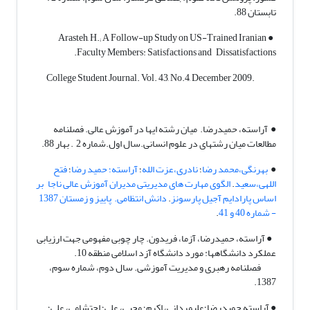
تابستان 88.
● Arasteh, H.; A Follow-up Study on US-Trained Iranian
Faculty Members: Satisfactions and Dissatisfactions.
College Student Journal. Vol. 43, No.4, December 2009.
● آراسته، حمیدرضا. میان رشته ای‏ها در آموزش عالی. فصلنامه
مطالعات میان رشته‏ای در علوم انسانی.سال اول.شماره 2 . بهار 88.
●
بهرنگی،محمد رضا
؛
نادری،عزت الله
؛
آراسته؛ حمید رضا
؛
فتح
اللهی،سعید
.
الگوی مهارت های مدیریتی مدیران آموزش عالی ناجا بر
اساس پارادایم آجیل پارسونز
.
دانش انتظامی.
پاییز و زمستان 1387
- شماره 40 و 41
.
● آراسته، حمیدرضا، آزما، فریدون. چار چوبی مفهومی جهت ارزیابی
عملکرد دانشگاهها: مورد دانشگاه آزد اسلامی منطقه 10.
فصلنامه رهبری و مدیریت آموزشی. سال دوم، شماره سوم،
1387.
● آراسته حمیدرضا؛علیمردانی، اکرم؛ محبی، علی؛ احتشامی، علی؛