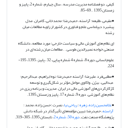
کیفی. دو فصلنامه مدیریت مدرسه ، سال چهارم، شماره 2، پاییز و
زمستان 1395 ..69-85.
●مقیمی ،طلیعه؛ آراسته، حمیدرضا؛ محمدخانی، کامران. مدل
پیشبرد دیپلماسی علم و فناوری در کشور از زاویه مطالعات میان
رشته
ای نظام های آموزش عالی و سیاست خارجی: مورد مطالعه، دانشگاه
صنعتی خواجه نصیرالدین طوسی . . مطالعات میان رشته ای در
علوم انسانی.دوره 8، شماره 4 شماره پیاپی، 32 ، پاییز، 1395، 195-
224.
●مطلبی‌فرد, علیرضا؛ آراسته, حمیدرضا؛ نوه ابراهیم، عبدالرحیم؛
عبدالهی، بیژن. واکاوی عوامل مؤثر بر شکل‌گیری و توسعه
کژکارکردی‌های آموزشی عالی در ایران. مدیریت و برنامه ریزی در
نظام های آموزشی. دوره 9، شماره 17. پاییز و زمستان 1395.
●
غلامحسین زاده، زهره
؛
ریاحی نیا
، نصرت ؛حسن زاده، محمد ؛
آراسته
، حمیدرضا.تبیین مؤلفه‌های تأثیرگذار در شبکه دانش
پژوهشگاه صنعت نفت
.
دوره 50، شماره 2
، تابستان 1395، 305-319.
●مقیمی، طلیعه؛ آراسته، حمیدرضا؛ محمدخانی، کامران. مدل