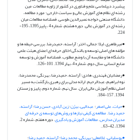
پیشبرد دیپلماسی علم و فناوری در کشور از زاویه مطالعات مین
رشته ای نظام های آموزش عالی و سیاست خارجی؛ مورد مطالعه،
دانشگاه صنعتی خواجه نصیرالدین طوسی. فصلنامه مطالعات میان
رشته ای در آموزش عالی. دوره هشتم، شماره 4 ، پاییز1395، 195-
224.
●میرطاهری، لیلا؛ جمالی، اختر؛ آراسته، حمیدرضا. بررسی حیطه ها و
مؤلفه های اصلی توسعه و بالندگی اخلاق حرفه ای اعضای هیئت علمی
دانشگاه ها و مقایسه آن با وضع مطلوب. فصلنامه آموزش و توسعه
منابع انسانی.سال دوم، شماره 4، بهار 1394. 101-126.
●رمضانیان فهندری، هادی؛ آراسته، حمیدرضا، بهرنگی، محمدرضا،
نوه ابراهیم، عبدالرحیم. ارائه مدلی برای رهبری بازگشت به مسیر
اصلی نظام آموزش عالی ایران. سال نهم، شماره دوم، پاییز و زمستان
1394. 157-184.
●
حیات، علی اصغر
؛
عبدالهی، بیژن
؛
زین آبادی، حسن رضا
؛
آراسته،
حمید رضا
.
مطالعه ی کیفی نیازها و روش‌های توسعه ی حرفه ای
مدیران مدارس
.
مطالعات آموزش و یادگیری
. دوره هفتم – شماره 2.
1394، 42-63..
●یوسلیانی، غلامعلی
؛
بهرنگی، محمد رضا
؛
آراسته، حمید رضا
؛