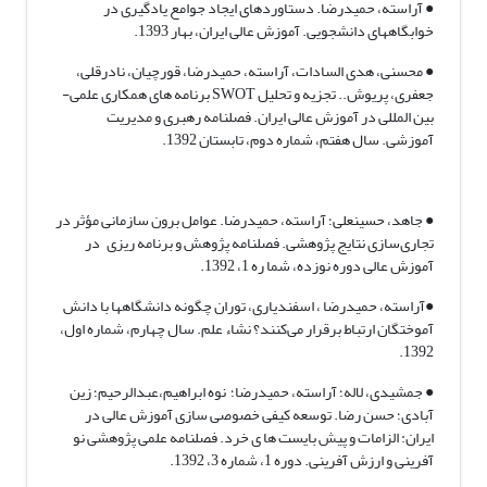
● آراسته، حمیدرضا. دستاوردهای ایجاد جوامع یادگیری در
خوابگاههای دانشجویی. آموزش عالی ایران، بهار 1393.
● محسنی، هدی السادات، آراسته، حمیدرضا، قورچیان، نادرقلی،
جعفری، پریوش.. تجزیه و تحلیل SWOT برنامه های همکاری علمی-
بین المللی در آموزش عالی ایران. فصلنامه رهبری و مدیریت
آموزشی. سال هفتم، شماره دوم، تابستان 1392.
● جاهد، حسینعلی؛ آراسته، حمیدرضا. عوامل برون سازمانی مؤثر در
تجاری‌سازی نتایج پژوهشی. فصلنامه پژوهش و برنامه ریزی در
آموزش عالی دوره نوزده، شما ره 1، 1392.
●آراسته، حمیدرضا ، اسفندیاری، توران چگونه دانشگاهها با دانش
آموختگان ارتباط برقرار می‌کنند؟ نشاء علم. سال چهارم، شماره اول،
1392.
● جمشیدی، لاله؛ آراسته، حمیدرضا؛ نوه ابراهیم،عبدالرحیم؛ زین
آبادی؛ حسن رضا. توسعه کیفی خصوصی سازی آموزش عالی در
ایران: الزامات و پیش بایست ها ی خرد. فصلنامه علمی پژوهشی نو
آفرینی و ارزش آفرینی. دوره 1، شماره 3، 1392.