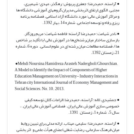
● آراسته، حمیدرضا؛ جعفری پریوش؛ رهگذر، مهدی؛ شهمیری،
مجتبی. الگوی ارتقای اثربخشی مدیران گروههای آموزشی دانشگاه ها
و مراکز آموزش عالی: مورد دانشگاه آزاد اسلامی. فصلنامه برنامه
ریزی رفاه و توسعه اجتماعی. شماره 14، بهار 1392.
● نادر شهامت؛ حمیدرضا آراسته؛ فاطمه شهامت؛ مریم روزگار.
بازسازی ساختار میان‌رشته‌ای‌ها در آموزش عالی (با تأکید بر شاخص
ها)، فصلنامه مطالعات میان رشته ای در علوم انسانی. دوره 6، شماره
21، زمستان 1392.
●Mehdi Noursina, Hamidreza Arasteh, Nadergholi Ghourchian.
A Model to Identify the Impact of Components of Higher
Education Management on University- Industry Interactions in
Tehran city International Journal of Economy, Management and
Social Sciences. No. 10., 2013.
● جمشیدی، لاله؛ آراسته، حمیدرضا.الزامات کلان توسعه کیفی
خصوصی سازی آموزش عالی ایران. فصلنامی آموزش عالی ایران. ،
سال 5، شماره 1، زمستان 1391.
● آراسته، حمیدرضا؛ سلیمی، مهتاب. ارائه مدلی برای تبیین روابط
میان فرهنگ سازمانی، رضایت شغلی اعضای هیأت علمی و اثر بخشی