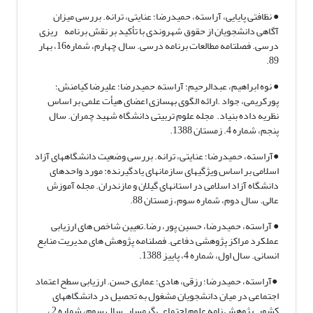
●
نظافتی پایایی، آراسته، حمیدرضا؛ عنایتی، ترانه. بررسی میزان
آگاهی دانشجویان از حقوق شهروندی با تأکید بر نقش برنامه ریزی
درسی. فصلتامه مطالعات برنامه درسی. سال چهارم، شماره16، بهار
89.
● نوه ابراهیم، عبدالرحیم؛ آراسته, حمیدرضا؛ علیرضا کیامنش؛
پورکریمی، جواد .ارائه الگوی بهسازی اعضای هیأت علمی بر اساس
نظریه داده بنیاد. مجله علوم تربیتی دانشگاه شهید چمران. سال
پنجم، شماره 4. زمستان 1388.
●
آراسته، حمیدرضا؛ عنایتی، ترانه. بررسی وضعیت دانشگاههای آزاد
اسلامی بر اساس ویژگیهای سازمانهای یادگیرنده: مورد واحدهای
دانشگاه آزاد اسلامی در استانهای گیلان و مازندران. مجله آموزش
عالی. سال دوم، شماره سوم، زمستان 88.
● آراسته، حمیدرضا، حسین پور، رضا.تعیین شاخص های ارزیابی
عملکرد مراکز پژوهشی دفاعی. فصلنامه پژوهش های مدیریت منابع
انسانی. سال اول، شماره 4، پاییز 1388.
●
آراسته، حمیدرضا؛ رزقی، هادی؛ عماری حسن. ارزیابی سطح اعتماد
اجتماعی در میان دانشجویان مشغول به تحصیل در دانشگاههای
کشور. پژوهش نامه علوم اجتماعی گرمسار. سال سوم، شماره 2 ،