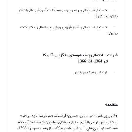
· دستیار تحقیقاتی ، رهبری و حل معضلات آموزش عالی (دکتر
بارتون هرشر)
· دستیار تحقیقاتی ، آموزش و پرورش بین المللی (دکتر کنت
براون)
شرکت ساختمانی چیف ،هوستون، تگزاس، آمریکا
تیر 1364
–
آذر 1366
· ارزیاب و مهندس ناظر
مقاله‌ها
:
●قنبرپور، امید؛ عباسیان، حسین؛ آراسته، حمیدرضا؛ نوه ابراهیم،
عبدالرحیم. طراحی الگوی اخلاق حرفه‌ا‌ی معلمان: یک مطالعه آمیخته.
فصلنامه نوآوری های آموزشی. شماره 69، سال هجدهم، بهار1398،