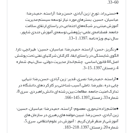
60-33.
●حسنی راد، تورج؛ زین آبادی، حسن رضا؛ آراسته، حمیدرضا؛
عباسیان، حسین. بسترهای مورد نیاز ‌توسعه سیستم مدیریت
آموزش مبتنی بر شبکه‌های اجتماعی در راستای ارتقای سلامت
جامعه. فصلنامه‌ی علمی-پژوهشی توسعه‌ی آموزش جندی شاپور،
سال نهم، ویژه نامه ،1397، 1-13.
●رنگریز، حسن؛ آراسته، حمیدرضا؛ عباسیان، حسین؛ طهرانچی، تارا.
الگوی شایستگی در راستای ابقاء کارکنان شرکتهای نفتی تحت پوشش
اصل 44 قانون اساسی. چشم انداز مدیریت دولتی، سال نهم، شماره
4، زمستان 1397، 15-3.
●آراسته، حمیدرضا؛ نصری، قدیر؛ زین آبادی، حسن رضا؛ تنهایی
چایی دره ،علیرضا. تاملی آسیب شناختی بر کارکردهای دانشگاه در
تدارک امنیت جامعه. مطالعات بین رشته ای دانش راهبردی. سری 8،
شماره 33، زمستان1397، 145-166.
●هاشم زاده تیموری، معصوم؛ آراسته، حمیدرضا؛ عباسیان، حسین؛
زین آبادی، حسن رضا. تبیین مولفه های رهبری در سازمان های
آموزشی از منظر قران کریم. : آموزش در علوم انتظامی. سری 5،
شماره 20، زمستان 1397، 218-183.