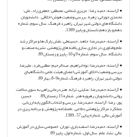
● آراسته، حمید رضا ؛ عزیزی شمامی، مصطفی ؛جعفری راد، علی؛
محمدی جوزانی؛ زهره. بررسی وضعیت هوش اخلاقی دانشجویان
دانشگاه های دولتی شهر تهران. راهبرد فرهنگ. سال سوم، شماره
دهم و یازدهم،تابستان و پاییز 1389
.
● آراسته، حمیدرضا؛ جاهد، حسینعلی. نقش پارک ها و مراکز رشد
علم وفناوری در تجاری سازی یافته های پژوهشی. نشریه صنعت و
دانشگاه. سال سوم، شماره 9 و 10، پاییز و زمستان 89.
● آراسته، حمیدرضا؛ نوه ابراهیم، عبدالرحیم؛ مطلبی فرد، علیرضا.
بررسی وضعیت اخلاق آموزشی اعضای هیئت علمی دانشگاه­های
دولتی شهر تهران. راهبرد فرهنگ.شماره9-8، بهار 89.
● آراسته،حمیدرضا؛ عنایتی، ترانه. هنردرمانی راهی به سوی سلامت
روانی دانشجویان.رهپویه هنر. شماره 15, زمستان89. حسین
پور، رضا؛ آراسته، حمیدرضا. بررسی و انتخاب الگوی پایه ارزیابی
عملکرد مراکز پژوهشی دفاعی.
.
فصلنامه پژوهش و برنامه ریزی در
آموزش عالی. شماره پیاپی 57 ، 1389.
● آراسته، حمیدرضا، اسفندیاری، توران. خصوصی سازی در آموزش
عالی. نشاء علم. سال اول، شماره اول، پاییز 89.