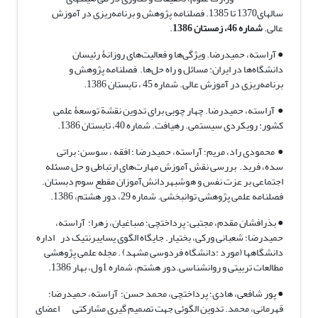
سالهای1370 تا 1385. فصلنامه پژوهش و برنامه‌ریزی در آموزش
عالی.
شماره 46، زمستان 1386
.
● آراسته، حمیدرضا. ویژگی‌ها و فعالیت‌های روزانۀ رئیسان
دانشگاه‌ها در ایران: مسائل و راه حل‌ها. فصلنامه پژوهش و
برنامه‌ریزی در آموزش عالی. شماره 45 ، تابستان 1386.
● آراسته، حمیدرضا. چهار چوبی برای تدوین نقشة توسعۀ علمی
کشور: رویکردی سیستمی. رهیافت. شماره 40، تابستان 1386.
● محمودی راد، مریم؛ آراسته، حمیدرضا ؛ افقه ، سوسن؛ براتی
سده، فرید. بررسی نقش آموزش مهارت‌های ارتباطی و حل مسئله
اجتماعی بر عزت نفس و هوشبهردانش‌آموزان مقطع سوم دبستان.
فصلنامه علمی پژوهشی توانبخشی. شماره 29، دور هشتم، 1386.
● بذرافشان مقدم، مجتبی؛ پرداختچی؛ صباغیان، زهرا؛ آراسته،
حمیدرضا؛ شعبانی ورکی، بختیار. جایگاه الگوی یسایبرنتیک در اداره
دانشگاهها (مورد :دانشگاه فردوسی مشهد) . مجله علمی پژوهشی
مطالعات تربیتی و روانشناسی.دور هشتم، شماره 1ول، بهار 1386.
● پور شافعی، هادی؛ پرداختچی، محمد حسن؛ آراسته، حمیدرضا؛
قهرمانی، محمد. تدوین الگوئی جهت تصمیم گیری مشارکتی اعضای