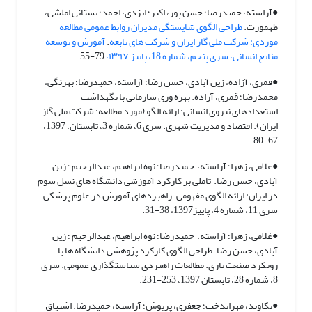
●آراسته، حمیدرضا؛ حسن پور، اکبر؛ ایزدی، احمد؛ بستانی املشی،
طهمورث.
طراحی الگوی شایستگی مدیران روابط عمومی مطالعه
موردی: شرکت ملی گاز ایران و شرکت های تابعه
.
آموزش و توسعه
منابع انسانی، سری پنجم، شماره 18، پاییز ۱۳۹۷،
79-55.
●قمری، آزاده، زین آبادی، حسن رضا؛ آراسته، حمیدرضا؛ بهرنگی،
محمدرضا؛ قمری، آزاده. بهره وری سازمانی با نگهداشت
استعدادهای نیروی انسانی: ارائه الگو (مورد مطالعه: شرکت ملی گاز
ایران). اقتصاد و مدیریت شهری. سری 6، شماره 3، تابستان، 1397،
67-80.
●غلامی، زهرا؛ آراسته، حمیدرضا؛ نوه ابراهیم، عبدالرحیم ؛ زین
آبادی، حسن رضا. تاملی بر کارکرد آموزشی دانشگاه های نسل سوم
در ایران: ارائه الگوی مفهومی. راهبردهای آموزش در علوم پزشکی.
سری 11، شماره 4، پاییز1397، 38-31.
●غلامی، زهرا؛ آراسته، حمیدرضا؛ نوه ابراهیم، عبدالرحیم ؛ زین
آبادی، حسن رضا. طراحی الگوی کارکرد پژوهشی دانشگاه ها با
رویکرد صنعت یاری. مطالعات راهبردی سیاستگذاری عمومی. سری
8، شماره 28، تابستان 1397، 253-231.
●نکاوند، مهراندخت؛ جعفری، پریوش؛ آراسته، حمیدرضا. اشتیاق