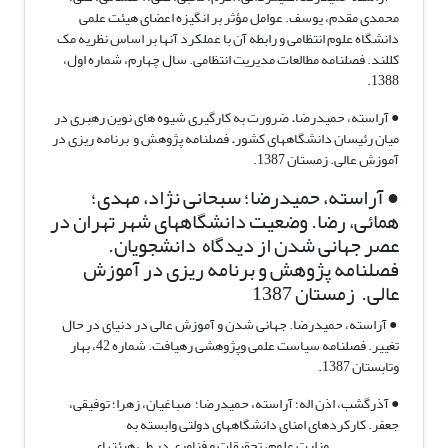
محمدی مقدم، یوسف. عوامل مؤثر بر انگیزه اعضای هیئت علمی
دانشگاه علوم انتظامی و رابطه آن با عملکرد آنها بر اساس نظریه مک
کللند. فصلنامه مطالعات مدیریت انتظامی. سال چهارم، شماره اول،
1388.
● آراسته، حمیدرضا
.
ضرورت به کارگیری شیوه های نوین رهبری در
میان رئیسان دانشگاههای کشور
.
فصلنامه پژوهش و برنامه ریزی در
آموزش عالی. زمستان 1387.
● آراسته، حمیدرضا؛ سبحانی نژاد، مهدی؛
همائی، رضا. وضعیت دانشگاههای شهر تهران در
عصر جهانی شدن از دیدگاه دانشجویان.
فصلنامه پژوهش و برنامه ریزی در آموزش
عالی. زمستان 1387
● آراسته، حمیدرضا. جهانی شدن و آموزش عالی در دنیای در حال
تغییر. فصلنامه سیاست علمی وپژوهشی رهیافت. شماره 42، بهار
وتابستان 1387.
● آذرگشب، اذن اله؛ آراسته، حمیدرضا؛ صباغیان، زهرا؛ توفیقی،
جعفر. کارکردهای امنای دانشگاههای دولتی وابسته به
وزارت علوم، تحقیقات و فناوری در طی هیئتهای