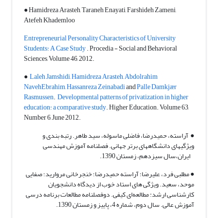
● Hamidreza Arasteh, Taraneh Enayati, Farshideh Zameni,
Atefeh Khademloo
Entrepreneurial Personality Characteristics of University
Students: A Case Study
. Procedia - Social and Behavioral
Sciences, Volume 46, 2012.
●
Laleh Jamshidi
,
Hamidreza Arasteh
,
Abdolrahim
NavehEbrahim
,
Hassanreza Zeinabadi
and
Palle Damkjær
Rasmussen
.
Developmental patterns of privatization in higher
education: a comparative study
. Higher Education. Volume 63,
Number 6, June 2012.
● آراسته، حمیدرضا، فاضلی ماسوله، سید طاهر. رتبه بندی و
ویژگیهای دانشگاههای برتر جهانی. فصلنامه آموزش مهندسی
ایران،سال سیزدهم، زمستان 1390.
● مطلبی فرد، علیرضا؛ آراسته حمیدرضا؛ خنجرخانی مروارید؛ صفایی
موحد، سعید. ویژگی های استاد خوب از دیدگاه دانشجویان
کارشناسی ارشد: مطالعه‌ای کیفی. دوفصلنامه مطالعات برنامه درسی
آموزش عالی. سال دوم، شماره 4، پاییز و زمستان 1390.