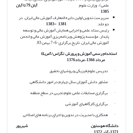
علمی)، وزارت علوم
آبان 79 تا آبان
1385
سرپرست تدوین اولین دایره المعارف آموزش عالی ایران. در
دو جلد.
1381 -1383
رئیس ستاد علمی و اجرایی همایش آموزش عالی و توسعه
پایدار. مؤسسه پژوهش وبرنامه‌ریزی آموزش عالی و انجمن
آموزش عالی ایران. تاریخ برگزاری: 6-7 بهمن 83.
استخدام رسمی آموزش و پرورش تگزاس/آمریکا
مرداد 1366
–
مرداد1376
· تدریس علوم فیزیکی و روشهای تحقیق
· مشاور دانش آموزان سال چهارم در امور دانشگاهی
· برگزاری مسابقات علمی علوم تجربی در سطح منطقه
· برگزاری کارگاههای آموزشی
· همکاری با مدیریت در تدوین و اجرای برنامه های اصلاحی
دانشگاه هوستون شهریور
1371
–
آذر 1372