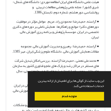
هیئت علمی دانشگاه های ایران (مطالعه موردی: دانشگاه های شمال-
شرق کشور). مجله علمی پژوهشی مطالعات تربیتی و
روانشناسی.دور هشتم، شماره دوم، تابستان 1386.
● آراسته، حمیدرضا؛ محمودی راد، مریم. عوامل مؤثر در موفقیت
دوره‌های دکترا: موانع و راهکارها. همایش تاملی بر دوره های دکتری
تخصصی در ایران. موسسۀ پژوهش و برنامه ریزی آموزش عالی.
تهران.
● آراسته، حمیدرضا؛ رهبری و مدیریت آموزش عالی. مجموعه
مقالات همایش آموزش عالی. دانشگاه علوم پزشکی ایران. مهر 1385.
● محمدعلی نعمتی ، حمیدرضا آراسته..بررسی امکان تبدیل شرکت
های مستقر در مراکز رشد و پارک های علم و فناوری کشور به سازمان
های دانایی محور . فصلنامه اندیشه های تازه در علوم تربیتی، سال
اول، شماره 4 ، 1385.
این وب سایت از کوکی ها برای اطمینان از ارائه بهترین
● آراسته، حمیدرضا؛ همکاری های بین المللی آموزش عالی در ایران
خدمات استفاده می کند.
و چگونگی بهبود آن. فصلنامه پژوهش و برنامه‌ریزی در آموزش عالی.
شماره 39 ، بهار 1385 .
متوجه شدم
● آراسته، حمیدرضا؛ تکامل آموزش عالی: تحولات تاریخی و مشکلات
پیش‌روی کشورهای در حال توسعه. فصلنامه سیاست علمی و