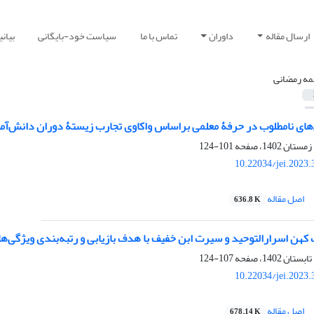
ارسال مقاله
داوران
تماس با ما
سیاست خود-بایگانی
بیان
مه رمضانی
های نامطلوب در حرفۀ معلمی براساس واکاوی تجارب زیستۀ دوران دانش‌آموز
101-124
10.22034/jei.2023
اصل مقاله
636.8 K
کهن اسرارالتوحید و سیرت ابن‌ خفیف با هدف بازیابی و رتبه‌بندی ویژگی
107-124
10.22034/jei.2023
اصل مقاله
678.14 K