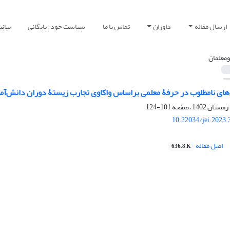
ارسال مقاله
داوران
تماس با ما
سیاست خود-بایگانی
بیان
ومعلمان
های نامطلوب در حرفۀ معلمی براساس واکاوی تجارب زیستۀ دوران دانش‌آموز
101-124
10.22034/jei.2023
اصل مقاله
636.8 K