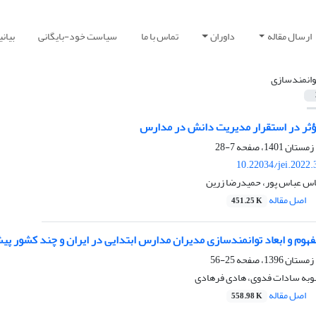
ارسال مقاله
داوران
تماس با ما
سیاست خود-بایگانی
بیان
وانمندسازی
ثر در استقرار مدیریت دانش در مدارس
7-28
10.22034/jei.2022
اس عباس پور، حمیدرضا زرین
اصل مقاله
451.25 K
فهوم و ابعاد توانمندسازی مدیران مدارس ابتدایی در ایران و چند کشور پی
25-56
وبه سادات فدوی، هادی فرهادی
اصل مقاله
558.98 K