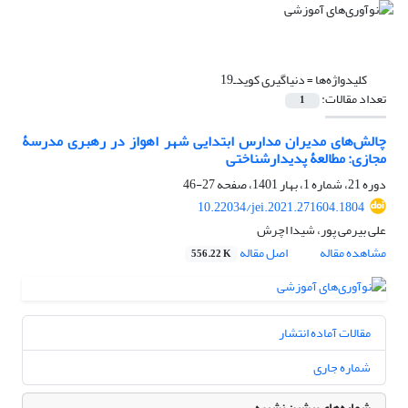
کلیدواژه‌ها =
دنیاگیری کوید‌ـ19‌
تعداد مقالات:
1
چالش‌‏های مدیران مدارس ابتدایی شهر اهواز در رهبری مدرسۀ
مجازی: مطالعۀ پدیدارشناختی
دوره 21، شماره 1، بهار 1401، صفحه
27-46
10.22034/jei.2021.271604.1804
علی بیرمی پور، شیدا اچرش
مشاهده مقاله
اصل مقاله
556.22 K
مقالات آماده انتشار
شماره جاری
شماره‌های پیشین نشریه