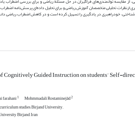
، از مقایسه توانمندی‌های فراگیران در حل مسئلة ریاضی و برای بررسی اضطراب یاد
ری ازنظرات تحلیلی متخصصان آموزش ریاضی و برای تحلیل داده‌ای پرسش‌نامه اضطراب ا
ناختی، خودراهبری در یادگیری را تسهیل کرده است و در کاهش اضطراب ریاضی دانش‌
of Cognitively Guided Instruction on students’ Self-dire
1
2
i farahani
Mohmmadali Rostaminejād
curriculum studies, Birjand University.
niversity, Birjand, Iran