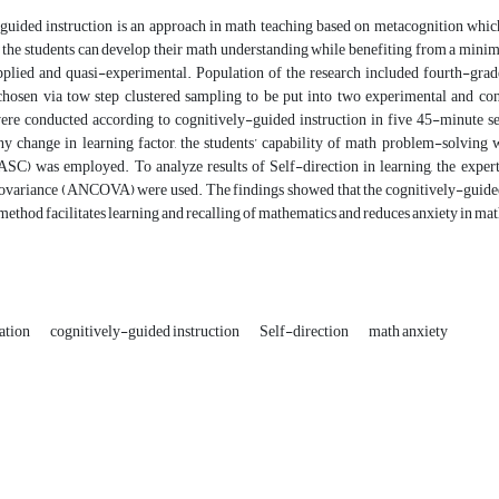
guided instruction is an approach in math teaching based on metacognition whi
 the students can develop their math understanding while benefiting from a mini
applied and quasi-experimental. Population of the research included fourth-grade
 chosen via tow step clustered sampling to be put into two experimental and con
were conducted according to cognitively-guided instruction in five 45-minute se
any change in learning factor, the students’ capability of math problem-solving
SC) was employed. To analyze results of Self-direction in learning, the expert 
ovariance (ANCOVA) were used. The findings showed that the cognitively-guided in
 method facilitates learning and recalling of mathematics and reduces anxiety in mat
ation
cognitively-guided instruction
Self-direction
math anxiety