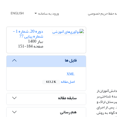
یه حفظ حریم خصوصی
ورود به سامانه
ENGLISH
دوره 20، شماره 1 -
شماره پیاپی 77
بهار 1400
صفحه
151-184
فایل ها
XML
اصل مقاله
613.2 K
انش‌آموزان از
دة شناختی بر
سابقه مقاله
هرستان اراک و
. پس از اجرای
هم رسانی
ی، طی پنج جلسه ۴۵ دقیقه‌ای اجرا و کلاس گروه گواه به روش