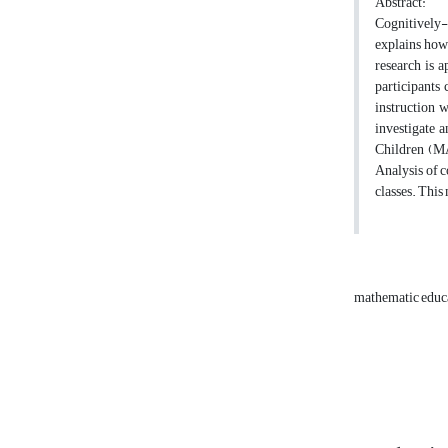
Abstract:
Cognitively-
explains how
research is 
participants
instruction 
investigate 
Children (MA
Analysis of c
classes. This
mathematic educ