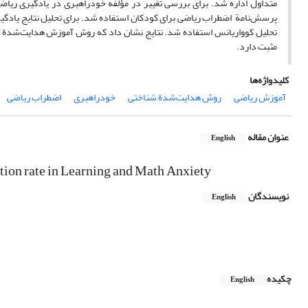
متداول اداره شد. برای بررسی تغییر در مؤلفه خودراهبری در یادگیری ریاضی
پرسش‌نامة اضطراب ریاضی برای کودکان استفاده شد. برای تحلیل نتایج یادگی
تحلیل کوواریانس استفاده شد. نتایج نشان داد که روش آموزش هدایت‌شدة ش
مثبت دارد.
کلیدواژه‌ها
آموزش ریاضی
روش هدایت‌شدة شناختی
خودراهبری
اضطراب ریاضی
عنوان مقاله
English
ction rate in Learning and Math Anxiety
نویسندگان
English
چکیده
English