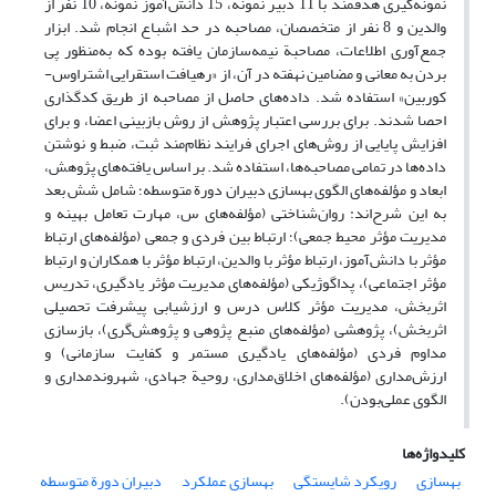
نمونه‌گیری هدفمند با 11 دبیر نمونه، 15 دانش‌آموز نمونه، 10 نفر از
والدین و 8 نفر از متخصصان، مصاحبه در حد اشباع انجام شد. ابزار
جمع‌آوری اطلاعات، مصاحبة نیمه‌سازمان یافته بوده که به‌منظور پی
بردن به معانی و مضامین نهفته در آن، از «رهیافت استقرایی اشتراوس-
کوربین» استفاده شد. داده‌های حاصل از مصاحبه از طریق کدگذاری
احصا شدند. برای بررسی اعتبار پژوهش از روش بازبینی اعضا، و برای
افزایش پایایی از روش‌های اجرای فرایند نظام‌مند ثبت، ضبط و نوشتن
داده‌ها در تمامی مصاحبه‌ها، استفاده شد. بر اساس یافته‌های پژوهش،
ابعاد و مؤلفه‌های الگوی بهسازی دبیران دورة متوسطه؛ شامل شش بعد
به این شرح‌اند: روان‌شناختی (مؤلفه‌های س، مهارت تعامل بهینه و
مدیریت مؤثر محیط جمعی)؛ ارتباط بین فردی و جمعی (مؤلفه‌های ارتباط
مؤثر با دانش‌آموز، ارتباط مؤثر با والدین، ارتباط مؤثر با همکاران و ارتباط
مؤثر اجتماعی)، پداگوژیکی (مؤلفه‌های مدیریت مؤثر یادگیری، تدریس
اثربخش، مدیریت مؤثر کلاس درس و ارزشیابی پیشرفت تحصیلی
اثربخش)، پژوهشی (مؤلفه‌های منبع پژوهی و پژوهش‌گری)، بازسازی
مداوم فردی (مؤلفه‌های یادگیری مستمر و کفایت سازمانی) و
ارزش‌مداری (مؤلفه‌های اخلاق‌مداری، روحیة جهادی، شهروندمداری و
الگوی عملی‌بودن).
کلیدواژه‌ها
بهسازی
رویکرد شایستگی
بهسازی عملکرد
دبیران دورة متوسطه