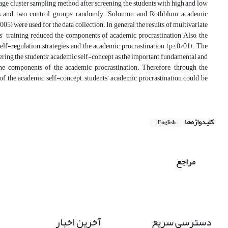
ge cluster sampling method after screening the students with high and low
ups and two control groups, randomly. Solomon and Rothblum academic
) were used for the data collection. In general, the results of multivariate
es’ training reduced the components of academic procrastination Also, the
elf-regulation strategies and the academic procrastination (p≤0/01). The
dering the students' academic self-concept as the important fundamental and
he components of the academic procrastination. Therefore, through the
e of the academic self-concept, students’ academic procrastination could be
کلیدواژه‌ها
English
مراجع
دسترسی سریع
آخرین اخبار