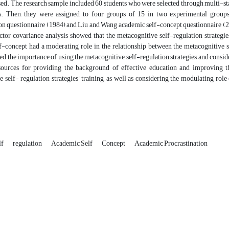
ed. The research sample included 60 students who were selected through multi-sta
ts. Then, they were assigned to four groups of 15 in two experimental gro
on questionnaire (1984) and Liu and Wang academic self-concept questionnaire (2005
ctor covariance analysis showed that the metacognitive self-regulation strategi
f-concept had a moderating role in the relationship between the metacognitive s
led the importance of using the metacognitive self-regulation strategies and consi
sources for providing the background of effective education and improving t
 self- regulation strategies’ training, as well as considering the modulating rol
lf
regulation
Academic Self
Concept
Academic Procrastination