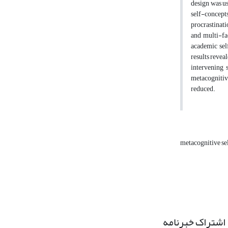
design was us
self-concep
procrastinati
and multi-fa
academic sel
results revea
intervening 
metacognitive
reduced.
metacognitive se
اشتراک خبرنامه