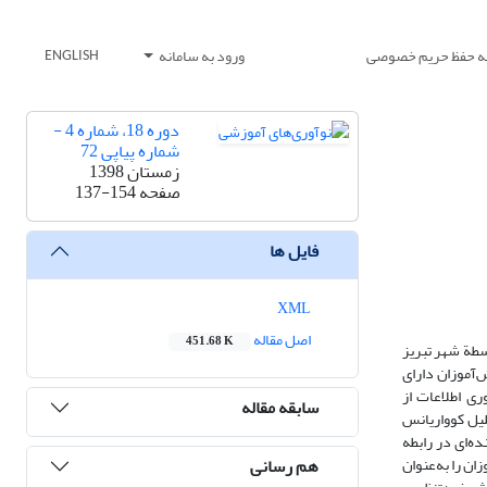
یه حفظ حریم خصوصی
ورود به سامانه
ENGLISH
دوره 18، شماره 4 -
شماره پیاپی 72
زمستان 1398
صفحه
137-154
فایل ها
XML
اصل مقاله
451.68 K
سطة شهر تبریز
‌آموزان دارای
. برای جمع‌آوری اطلاعات از
سابقه مقاله
گاه کلی نتایج حاصل از «تحلیل کوواریانس
‌ای در رابطه
هم رسانی
نش‌آموزان را به‌عنوان