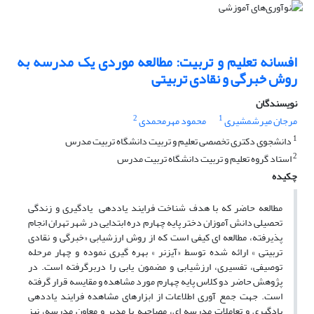
افسانه تعلیم و تربیت: مطالعه موردی یک مدرسه به
روش خبرگی و نقادی تربیتی
نویسندگان
2
1
مرجان میرشمشیری
محمود مهرمحمدی
1
دانشجوی دکتری تخصصی تعلیم و تربیت دانشگاه تربیت مدرس
2
استاد گروه تعلیم و تربیت دانشگاه تربیت مدرس
چکیده
مطالعه حاضر که با هدف شناخت فرایند یاددهی یادگیری و زندگی
تحصیلی دانش آموزان دختر پایه چهارم دره ابتدایی در شهر تهران انجام
پذیرفته، مطالعه ای کیفی است که از روش ارزشیابی «خبرگی و نقادی
تربیتی » ارائه شده توسط «آیزنر » بهره گیری نموده و چهار مرحله
توصیفی، تفسیری، ارزشیابی و مضمون یابی را دربرگرفته است. در
پژوهش حاضر دو کلاس پایه چهارم مورد مشاهده و مقایسه قرار گرفته
است. جهت جمع آوری اطلاعات از ابزارهای مشاهده فرایند یاددهی
یادگیری و تعاملات مدرسه ای، مصاحبه با مدیر و معاون مدرسه، نیز