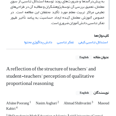
به پیش‌درآمدها و ضرورت‌های روند توسعۀ استدلال تناسبی از سوی
معلمان، تعمیق بررسی آن توسط پژوهشگران و مطالبه آن در طراحی‌های
تعلیمی مراکز تربیت ‌معلم مورد ‌تأکید محققان این مطالعه است. در
خصوص آموزش معلمانِ آینده ایجاد حساسیت به پیامد تأخیر ظهور
تفکر تناسبی دانش‌آموزان ضروری است.
کلیدواژه‌ها
استدلال تناسبی کیفی
تفکر تناسبی
دانش پداگوژی محتوا
عنوان مقاله
English
A reflection of the structure of teachers' and
student-teachers' perception of qualitative
proportional reasoning
نویسندگان
English
1
2
3
Afsāne Poorang
Nasim Asghari
Ahmad Shāhvarāni
Masoud
4
Kabiri
1