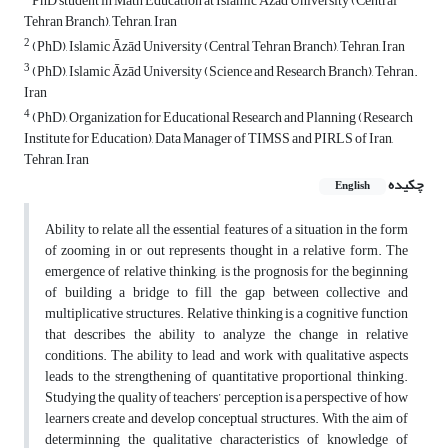
PhD student in Math Education at Islamic Āzād University (Central
Tehran Branch), Tehran, Iran
2
(PhD), Islamic Āzād University (Central Tehran Branch), Tehran, Iran
3
(PhD), Islamic Āzād University (Science and Research Branch), Tehran.
Iran
4
(PhD), Organization for Educational Research and Planning (Research
Institute for Education), Data Manager of TIMSS and PIRLS of Iran,
Tehran, Iran
چکیده
English
Ability to relate all the essential features of a situation in the form
of zooming in or out represents thought in a relative form. The
emergence of relative thinking, is the prognosis for the beginning
of building a bridge to fill the gap between collective and
multiplicative structures. Relative thinking is a cognitive function
that describes the ability to analyze the change in relative
conditions. The ability to lead and work with qualitative aspects
leads to the strengthening of quantitative proportional thinking.
Studying the quality of teachers’ perception is a perspective of how
learners create and develop conceptual structures. With the aim of
determinning the qualitative characteristics of knowledge of