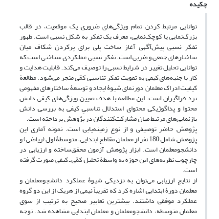
چکیده
توانایی مرتبط‌ کردن تمام ویژگی‌های ضروری یک موقعیت، در قالب
بزرگ‌نمایی یا کوچک‌نمایی، معرف یک تفکر به شکل نسبی است. ظهور
تفکر نسبی پیش‌آگهی آغاز ساخت پلی برای پر‌کردن شکاف میان
ساختارهای جمعی و ضربی است. تفکر نسبی عملکردی شناختی است که
توانایی تحلیل تغییر در شرایط نسبی را توصیف می‌کند. قابلیت هدایت و
کار با جنبه‌های کیفی به تقویت تفکر تناسبی کمّی منجر می‌شود. مطالعۀ
کیفیت ادراک معلمان دورنمای شیوۀ ایجاد و توسعۀ ساختارهای مفهومی
نزد فراگیران است. این مطالعه با هدف تعیین ویژگی‌های کیفی دانش
محتوا و پداگوژیکی محتوای استدلال تناسبیِ کیفی به بررسی دانش
بازنمایی‌های مرتبط میان مشارکت‌کنندگان در پژوهش پرداخته است.
پژوهش حاضر توصیفی و از نوع زمینه‌یابی است. نمونه آماری این
پژوهش شامل 180 نفر از معلمان مقاطع ابتدایی، متوسطۀ اول (ریاضی) و
دانشجو‌معلمان است. ابزار پژوهش آزمون محقق‌ساخته و ارزیابی در
چارچوب‌ نظریه‌های این حوزه به ‌واسطۀ تحلیل‌ کمّی ـ کیفی صورت گرفته
است.
از نتایج ارزیابی می‌توان به نزدیکی شیوۀ عملکرد دانشجومعلمان و
معلمان دورۀ ابتدایی اشاره کرد که تقریباً نیمی از هر‌‌یک از این دو گروه
عملکرد موفقی داشتند. بیشترین تعابیر صحیح به‌ ‌ترتیب از سوی
معلمان متوسطه، دانشجومعلمان و معلمان ابتدایی مشاهده شد. توجه