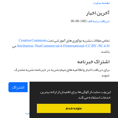
نقشه سایت
آخرین اخبار
دریافت رتبه الف
1402-08-06
تمامی مقالات نشریه نوآوری های آموزشی تحت
Creative Commons
Attribution-NonCommercial 4.0 International (CC BY-NC 4.0)
می
باشند.
اشتراک خبرنامه
برای دریافت اخبار و اطلاعیه های مهم نشریه در خبرنامه نشریه مشترک
شوید.
اشتراک
این وب سایت از کوکی ها برای اطمینان از ارائه بهترین
خدمات استفاده می کند.
متوجه شدم
سامانه مدیریت نشریات علمی.
طراحی و پیاده سازی از
سیناوب