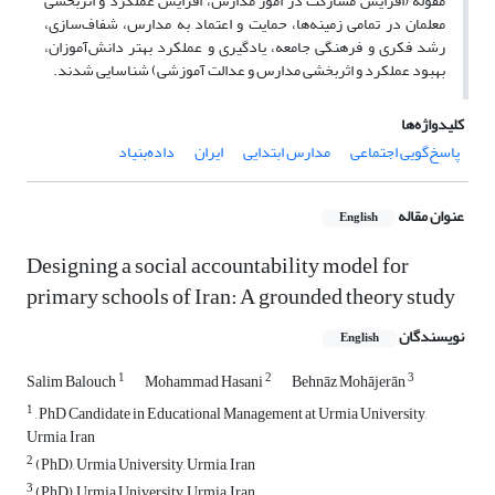
‌مقوله (افزایش مشارکت در امور مدارس، افزایش عملکرد و اثربخشی
معلمان در تمامی زمینه‌ها، حمایت و اعتماد به مدارس، شفاف‌سازی،
رشد فکری و فرهنگی جامعه، یادگیری و عملکرد بهتر دانش‌آموزان،
بهبود عملکرد و اثربخشی مدارس و عدالت آموزشی) شناسایی شدند.
کلیدواژه‌ها
پاسخ‌گویی اجتماعی
مدارس ابتدایی
ایران
داده‌بنیاد
عنوان مقاله
English
Designing a social accountability model for
primary schools of Iran: A grounded theory study
نویسندگان
English
1
2
3
Salim Balouch
Mohammad Hasani
Behnāz Mohājerān
1
, PhD Candidate in Educational Management at Urmia University,
Urmia, Iran
2
(PhD), Urmia University, Urmia, Iran
3
(PhD), Urmia University, Urmia, Iran