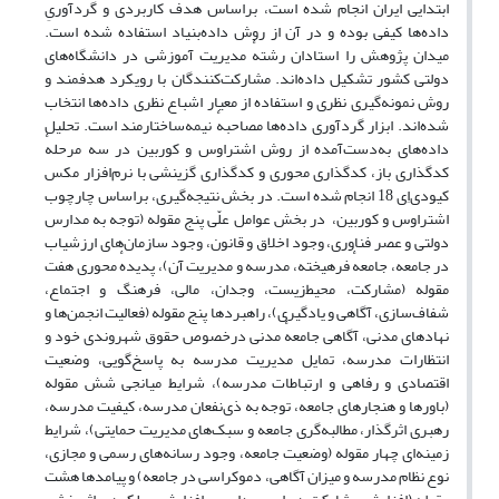
ابتدایی ایران انجام شده است، براساس هدف کاربردی و گردآوریِ
داده‌ها کیفی بوده و در آن از روش داده‌بنیاد استفاده شده است.
میدان پژوهش را استادان رشتهٔ مدیریت آموزشی در دانشگاه‌های
دولتی کشور تشکیل داده‌اند. مشارکت‌کنندگان با رویکرد هدفمند و
روش نمونه‌گیری نظری و استفاده از معیار اشباع نظری داده‌ها انتخاب
شده‌اند. ابزار گردآوری داده‌ها مصاحبهٔ نیمه‌ساختارمند است. تحلیل
داده‌های به‌دست‌آمده از روش اشتراوس و کوربین در سه مرحلهٔ
کدگذاری باز، کدگذاری محوری و کدگذاری گزینشی با نرم‌افزار مکس
کیو‌دی‌اِی 18 انجام شده است. در بخش نتیجه‌گیری، براساس چارچوب
اشتراوس و کوربین، در بخش عوامل علّی پنج‌ مقوله (توجه به مدارس
دولتی و عصر فناوری، وجود اخلاق و قانون، وجود سازمان‌های ارزشیاب
در جامعه، جامعهٔ فرهیخته، مدرسه و مدیریت آن)، پدیدهٔ محوری هفت‌
مقوله (مشارکت، محیط‌زیست، وجدان، مالی، فرهنگ و اجتماع،
شفاف‌سازی، آگاهی و یادگیری)، راهبردها پنج‌ مقوله (فعالیت انجمن‌ها و
نهادهای مدنی، آگاهی جامعهٔ مدنی درخصوص حقوق شهروندی خود و
انتظارات مدرسه، تمایل مدیریت مدرسه به پاسخ‌گویی، وضعیت
اقتصادی و رفاهی و ارتباطات مدرسه)، شرایط میانجی شش‌ مقوله
(باورها و هنجارهای جامعه، توجه به ذی‌نفعان مدرسه، کیفیت مدرسه،
رهبری اثرگذار، مطالبه‌گری جامعه و سبک‌های مدیریت حمایتی)، شرایط
زمینه‌ای چهار مقوله (وضعیت جامعه، وجود رسانه‌های رسمی و مجازی،
نوع نظام مدرسه و میزان آگاهی، دموکراسی در جامعه) و پیامدها هشت