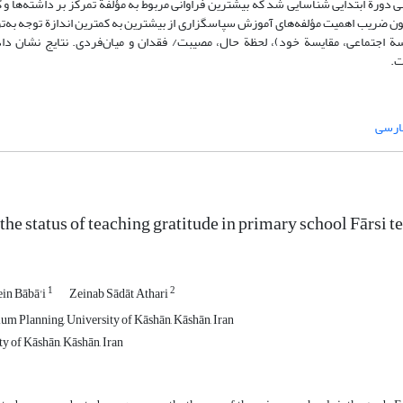
پژوهش، 1265 مضمون در کتاب‌های فارسی دورة ابتدایی شناسایی شد که بیشترین فراوانی مربوط به مؤلفة تمرکز بر داشته‌
ون ضریب اهمیت مؤلفه‌های آموزش سپاسگزاری از بیشترین به کمترین اندازة توجه به‌تر
ة اجتماعی، مقایسة خود)، لحظة حال، مصیبت/ فقدان و میان‌فردی. نتایج نشان داد 
ت.
ارسی
 the status of teaching gratitude in primary school Fārsi
1
2
n Bābā'i
Zeinab Sādāt Athari
lum Planning, University of Kāshān, Kāshān, Iran
y of Kāshān, Kāshān, Iran