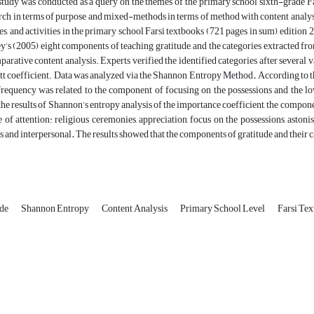
tudy was conducted as a query on the themes of the primary school sixth-grade Fa
rch in terms of purpose and mixed-methods in terms of method with content analysis
ures, and activities in the primary school Farsi textbooks (721 pages in sum), editio
y’s (2005) eight components of teaching gratitude, and the categories extracted f
rative content analysis. Experts verified the identified categories after several val
ott coefficient. Data was analyzed via the Shannon Entropy Method
.
According to th
frequency was related to the component of focusing on the possessions and the l
the results of Shannon’s entropy analysis of the importance coefficient, the compone
 of attention: religious ceremonies, appreciation, focus on the possessions, asto
s and interpersonal
.
The results showed that the components of gratitude and their ca
ude
Shannon Entropy
Content Analysis
Primary School Level
Farsi Te