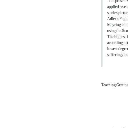
The present s
applied resea
stories, pict
Adler & Fagle
Mayring compa
using the Sc
The highest 
according to 
lowest degree
suffering/los
Teaching Gratit