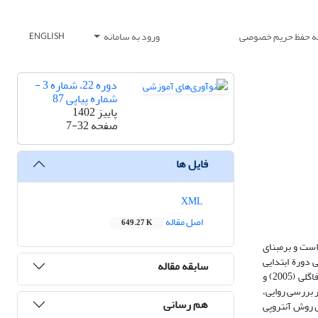
یه حفظ حریم خصوصی
ورود به سامانه
ENGLISH
دوره 22، شماره 3 -
شماره پیاپی 87
پاییز 1402
صفحه
7-32
فایل ها
XML
اصل مقاله
649.27 K
ست و برمبنای
 دورة ابتدایی
سابقه مقاله
(درمجموع 721 صفحه) چاپ شده در سال 1399 است. در این تحقیق، از ابزارهای کتاب‌های فارسی دورة ابتدایی، مؤلفه‌های هشت‌گانة آموزش سپاسگزاری آدلر و فاگلی (2005) و
 بررسی روایی،
هم رسانی
یه‌وتحلیل داده‌ها براساس روش آنتروپی