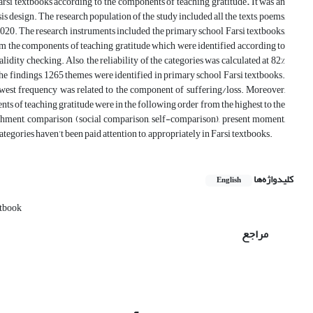
rsi textbooks according to the components of teaching gratitude
.
It was an
 design. The research population of the study included all the texts, poems,
n 2020. The research instruments included the primary school Farsi textbooks,
rom the components of teaching gratitude which were identified according to
idity checking. Also, the reliability of the categories was calculated at 82%
e findings, 1265 themes were identified in primary school Farsi textbooks.
owest frequency was related to the component of suffering/loss. Moreover,
nts of teaching gratitude were in the following order from the highest to the
nishment, comparison (social comparison, self-comparison), present moment,
tegories haven’t been paid attention to, appropriately in Farsi textbooks.
کلیدواژه‌ها
English
xtbook
مراجع