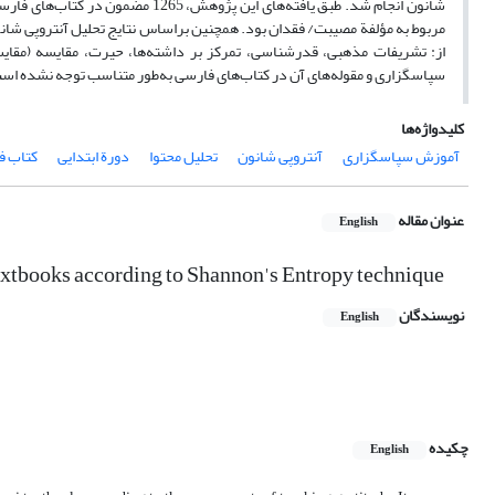
شانون انجام شد. طبق یافته‌های این 
مربوط به مؤلفة مصیبت/ فقدان بود. همچنین براساس نتایج تحلیل آنتروپی شان
از: تشریفات مذهبی، قدرشناسی، تمرکز بر داشته‌ها، حیرت، مقایسه (مقایس
سپاسگزاری و مقوله‌های آن در کتاب‌های فارسی به‌طور متناسب توجه نشده اس
کلیدواژه‌ها
آموزش سپاسگزاری
آنتروپی شانون
تحلیل محتوا
دورة ابتدایی
کتاب ف
عنوان مقاله
English
 textbooks according to Shannon's Entropy technique
نویسندگان
English
چکیده
English