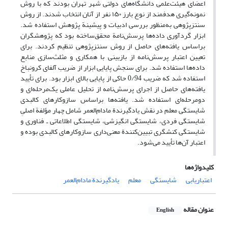
اعضای هیئت‌علمی دانشگاه‌های دولتی شهر تهران بودند که با روش
نمونه‌گیری هدفمند از نوع بارز ۱۵۰ نفر از آنان انتخاب شدند. از روش
سنتز‌پژوهی به‌منظور بررسی ادبیات و پیشینة پژوهش استفاده شد.
ابزار گردآوری داده‌ها پرسش‌نامة محقق‌ساخته بود که پژوهشگران
بر‌اساس یافته‌های حاصل از روش سنتز‌پژوهی تنظیم کردند. برای
تعیین اعتبار پرسش‌نامه از بازبینی با همکاری و مثلث‌سازی منابع
داده‌ها استفاده شد. برای سنجش پایایی ابزار از ضریب آلفای کرونباخ
استفاده شد که ضریب 0/94 حاکی از پایایی بالای ابزار بود. برای تأیید
یافته‌های حاصل از اجرای پرسش‌نامه از تحلیل عاملی یک‌مرحله‌ای و
دومرحله‌ای استفاده شد. یافته‌ها بر‌اساس سازوکارهای کالبدی
شایستگی معلم در نقش یادگیرندة مادام‌العمر شامل چهار مؤلفة اصلیِ
شایستگی فردی، شایستگی انگیزشی، شایستگی اطلاعاتی ـ فناوری و
شایستگی کنشگری تبیین‌کنندة معنی‌داری سازوکارهای کالبدی بوده و
اعتبار آن‌ها تأیید می‌شود.
کلیدواژه‌ها
اعتباریابی
شایستگی
معلم
یادگیرندة مادام‌العمر
عنوان مقاله
English