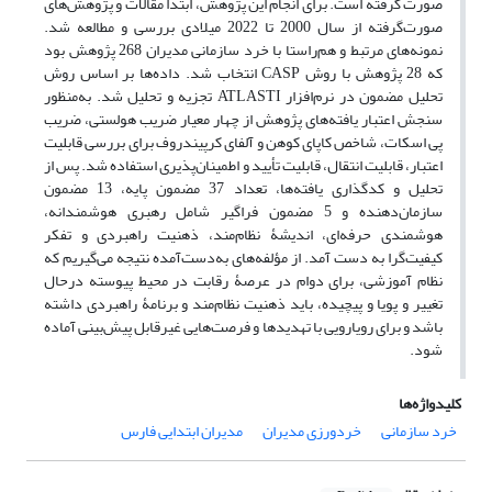
صورت گرفته است. برای انجام این پژوهش، ابتدا مقالات و پژوهش‌های
صورت‌گرفته از سال 2000 تا 2022 میلادی بررسی و مطالعه شد.
نمونه‌های مرتبط و هم‌راستا با خرد سازمانی مدیران 268 پژوهش بود
که 28 پژوهش با روش CASP انتخاب شد. داده‌ها بر اساس روش
تحلیل مضمون در نرم‌افزار ATLASTI تجزیه‌ و تحلیل شد. به‌منظور
سنجش اعتبار یافته‌های پژوهش از چهار معیار ضریب هولستی، ضریب
پی اسکات، شاخص کاپای کوهن و آلفای کرپیندروف برای بررسی قابلیت
اعتبار، قابلیت انتقال، قابلیت تأیید و اطمینان‌پذیری استفاده شد. پس از
تحلیل و کدگذاری یافته‌ها، تعداد 37 مضمون پایه، 13 مضمون
سازمان‌دهنده و 5 مضمون فراگیر شامل رهبری هوشمندانه،
هوشمندی حرفه‌ای، اندیشۀ نظام‌مند، ذهنیت راهبردی و تفکر
کیفیت‌گرا به دست آمد. از مؤلفه‌های ‌به‌دست‌آمده نتیجه‌ می‌گیریم که
نظام آموزشی، برای دوام در عرصۀ رقابت در محیط پیوسته درحال
تغییر و پویا و پیچیده، باید ذهنیت نظام‌مند و برنامۀ راهبردی داشته
باشد و برای رویارویی با تهدیدها و فرصت‌هایی غیرقابل پیش‌بینی آماده
شود.
کلیدواژه‌ها
خرد سازمانی
خردورزی مدیران
مدیران ابتدایی فارس