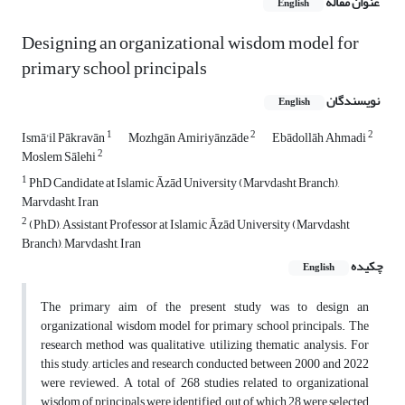
عنوان مقاله
English
Designing an organizational wisdom model for
primary school principals
نویسندگان
English
1
2
2
Ismā'il Pākravān
Mozhgān Amiriyānzāde
Ebādollāh Ahmadi
2
Moslem Sālehi
1
PhD Candidate at Islamic Āzād University (Marvdasht Branch),
Marvdasht, Iran
2
(PhD), Assistant Professor at Islamic Āzād University (Marvdasht
Branch), Marvdasht, Iran
چکیده
English
The primary aim of the present study was to design an
organizational wisdom model for primary school principals. The
research method was qualitative, utilizing thematic analysis. For
this study, articles and research conducted between 2000 and 2022
were reviewed. A total of 268 studies related to organizational
wisdom of principals were identified, out of which 28 were selected