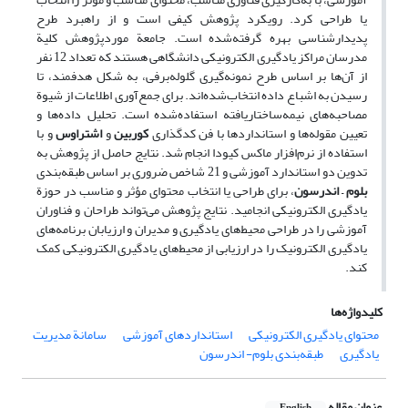
یا طراحی کرد. رویکرد پژوهش کیفی است و از راهبرد طرح
پدیدارشناسی بهره گرفته‌شده است. جامعة موردپژوهش کلیة
مدرسان مراکز یادگیری الکترونیکی دانشگاهی هستند که تعداد 12 نفر
از آن‌ها بر اساس طرح نمونه‌گیری گلوله‌برفی، به شکل هدفمند، تا
رسیدن به اشباع داده انتخاب‌شده‌اند. برای جمع‌آوری اطلاعات از شیوة
مصاحبه‌های نیمه‌ساختاریافته استفاده‌شده است. تحلیل داده‌ها و
تعیین مقوله‌ها و استانداردها با فن کدگذاری
کوربین
و
اشتراوس
و با
استفاده از نرم‌افزار ماکس کیودا انجام شد. نتایج حاصل از پژوهش به
تدوین دو استاندارد آموزشی و 21 شاخص ضروری بر اساس طبقه‌بندی
بلوم
–
اندرسون
، برای طراحی یا انتخاب محتوای مؤثر و مناسب در حوزة
یادگیری الکترونیکی انجامید. نتایج پژوهش می‌تواند طراحان و فناوران
آموزشی را در طراحی محیط‌های یادگیری و مدیران و ارزیابان برنامه‌های
یادگیری الکترونیک را در ارزیابی از محیط‌های یادگیری الکترونیکی کمک
کند.
کلیدواژه‌ها
محتوای یادگیری الکترونیکی
استانداردهای آموزشی
سامانة مدیریت
یادگیری
طبقه‌بندی بلوم- اندرسون
عنوان مقاله