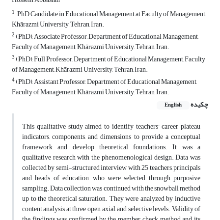
1
, PhD Candidate in Educational Management at Faculty of Management,
Khārazmi University, Tehran, Iran.
2
(PhD), Associate Professor, Department of Educational Management,
Faculty of Management, Khārazmi University, Tehran, Iran.
3
(PhD), Full Professor, Department of Educational Management, Faculty
of Management, Khārazmi University, Tehran, Iran.
4
(PhD), Assistant Professor, Department of Educational Management,
Faculty of Management, Khārazmi University, Tehran, Iran.
چکیده
English
This qualitative study aimed to identify teachers' career plateau
indicators, components, and dimensions to provide a conceptual
framework and develop theoretical foundations. It was a
qualitative research with the phenomenological design. Data was
collected by semi-structured interview with 25 teachers, principals
and heads of education, who were selected through purposive
sampling. Data collection was continued with the snowball method
up to the theoretical saturation. They were analyzed by inductive
content analysis at three open, axial, and selective levels. Validity of
the findings was confirmed by the member check method and its