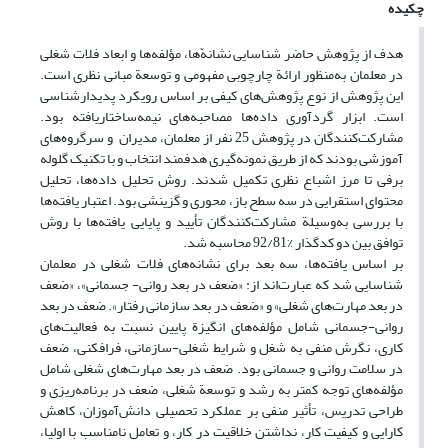
چکیده
هدف از پژوهش حاضر شناسایی نشانه‌ّها، مؤلفه‌ها و ابعاد فلات شغلی
در معلمان به‌‌منظور ارائة چارچوبی مفهومی و توسعة مبانی نظری است.
این پژوهش از نوع پژوهش‌های کیفی بر اساس رویکرد پدیدارشناسی
است. ابزار گردآوری داده‌ها مصاحبه‌های نیمه‌ساختاریافته بود.
مشارکت‌کنندگان در پژوهش 25 نفر از معلمان، مدیران و سرگروه‌های
آموزشی بودند که از طریق نمونه‌گیری هدفمند انتخاب و با تکنیک گلوله
‌برفی تا مرز اشباع نظری تکمیل شدند. روش تحلیل داده‌ها، تحلیل
محتوای استقرایی در سه سطح باز، محوری و گزینشی بود. اعتبار یافته‌ها
با بررسی به‌وسیلة مشارکت‌کنندگان تأیید و پایایی یافته‌ها با روش
توافق بین دو کدگذار %92/81 محاسبه شد.
بر اساس یافته‌ها، سه بعد برای نشانه‌های فلات شغلی در معلمان
شناسایی شد که عبارت‌اند از: «ضعف در بعد روانی- جسمانی»، «ضعف
در بعد مهارت‌های شغلی» و «ضعف در بعد سازمانی رفتار». ضعف در بعد
روانی-جسمانی شامل مؤلفه‌های انگیزة پایین نسبت به فعالیت‌های
کاری، نگرش منفی به شغل و شرایط شغلی-سازمانی، فرافکنی، ضعف
در سلامت روانی و جسمانی بود. ضعف در بعد مهارت‌های شغلی شامل
مؤلفه‌های توجه کمتر به رشد و توسعة شغلی، ضعف در برنامه‌ریزی و
طراحی تدریس، تأثیر منفی بر عملکرد تحصیلی دانش‌آموزان، کاهش
کارایی و کیفیت کار، نداشتن خلاقیت در کار، و تعامل نامناسب با اولیا،