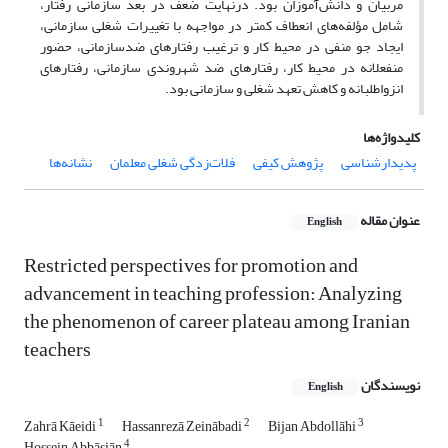
مربیان و دانش‌آموزان بود. درنهایت ضعف در بعد سازمانی رفتار،
شامل مؤلفه‌های انعطاف کمتر در مواجهه با تغییرات شغلی سازمانی،
ایجاد جو منفی در محیط کار و ترغیب رفتارهای ضد‌سازمانی، حضور
منفعلانه در محیط کار، رفتارهای ضد شهروندی سازمانی، رفتارهای
انزواطلبانه و کاهش تعهد شغلی و سازمانی بود.
کلیدواژه‌ها
پدیدارشناسی
پژوهش کیفی
فلات‌زدگی شغلی معلمان
نشانه‌ها
عنوان مقاله
English
Restricted perspectives for promotion and
advancement in teaching profession: Analyzing
the phenomenon of career plateau among Iranian
teachers
نویسندگان
English
1
2
3
Zahrā Kāeidi
Hassanrezā Zeinābadi
Bijan Abdollāhi
4
Hossein Abbāsiān