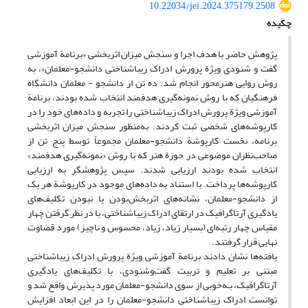
10.22034/jei.2024.375179.2508
چکیده
پژوهش حاضر با هدف اجرا و سنجش میزان اثربخشی «برنامة آموزشی
گفت و شنودی ویژة پرورش ادراک زیباشناختی دانشجو-معلمان»، به
روش روایی هنرمحور انجام شد. ده تن از دانشجو - معلمان دانشگاه
فرهنگیان که با روش نمونه‌گیری هدفمند انتخاب شده بودند، برنامة
آموزشی ویژة پرورش ادراک زیباشناختی را تجربه و داده‌های خود را در
کارپوشه‌های شخصی ثبت کردند. به‌منظور سنجش میزان اثربخشی
برنامه، نخست کارپوشة دانشجو-معلمان مجموعاً توسط پنج تن از
صاحب‌نظران موضوعی در حوزة هنر که با روش «نمونه‌گیری هدفمند»
انتخاب شده بودند ارزیابی شدند. سپس پژوهشگر به ارزیابی
کارپوشه‌ها پرداخت. با استناد به داده‌‌های موجود در کارپوشة هر یک
از دانشجو-معلمان، نشانه‌های اثربخش‌بودن یا نبودن تکلیف‌های
یادگیری آرتاگرافیک در ارتقای ادراک زیباشناختی، با در نظر گرفتن چهار
مقیاس چهار رتبه‌ای (بسیار زیاد، زیاد، محسوس و ناچیز) مورد قضاوت
نهایی قرار گرفتند.
یافته‌‌‌‌ها نشان دادند برنامة آموزشی ویژة پرورش ادراک زیباشناختی
مبتنی بر تعلیم و تربیت گفت‌وشنودی، با تکلیف‌های یادگیری
آرتاگرافیک، بـه‌خوبی از سوی دانشجو-معلمان مورد پذیرش واقع شد و
توانست ادراک زیباشناختی دانشجو-معلمان را در این ابعاد افزایش