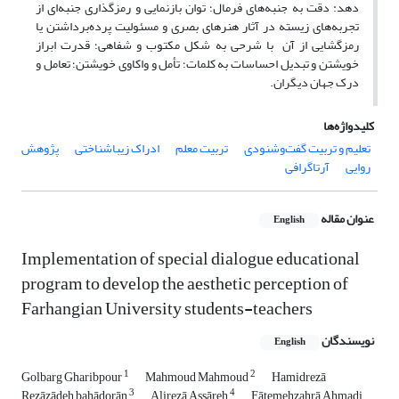
دهد: دقت به جنبه‌های فرمال؛ توان بازنمایی و رمزگذاری جنبه‌ای از
تجربه‌های زیسته در آثار هنرهای بصری و مسئولیت پرده‌‌برداشتن یا
رمزگشایی از آن با شرحی به‌ شکل مکتوب و شفاهی؛ قدرت ابراز
خویشتن و تبدیل احساسات به کلمات؛ تأمل و واکاوی خویشتن؛ تعامل و
درک جهان دیگران.
کلیدواژه‌ها
تعلیم و تربیت گفت‌وشنودی
تربیت معلم
ادراک زیباشناختی
پژوهش
روایی
آرتاگرافی
عنوان مقاله
English
Implementation of special dialogue educational
program to develop the aesthetic perception of
Farhangian University students-teachers
نویسندگان
English
1
2
Golbarg Gharibpour
Mahmoud Mahmoud
Hamidrezā
3
4
Rezāzādeh bahādorān
Alirezā Assāreh
Fātemehzahrā Ahmadi