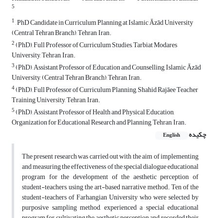
5
1
, PhD Candidate in Curriculum Planning at Islamic Āzād University
(Central Tehran Branch), Tehran, Iran.
2
(PhD), Full Professor of Curriculum Studies, Tarbiat Modares
University, Tehran, Iran.
3
(PhD), Assistant Professor of Education and Counselling, Islamic Āzād
University, (Central Tehran Branch), Tehran, Iran.
4
(PhD), Full Professor of Curriculum Planning, Shahid Rajāee Teacher
Training University, Tehran, Iran.
5
(PhD), Assistant Professor of Health and Physical Education,
Organization for Educational Research and Planning, Tehran, Iran.
چکیده
English
The present research was carried out with the aim of implementing
and measuring the effectiveness of the special dialogue educational
program for the development of the aesthetic perception of
student-teachers, using the art-based narrative method. Ten of the
student-teachers of Farhangian University who were selected by
purposive sampling method, experienced a special educational
program for cultivating the aesthetic perception and recorded their