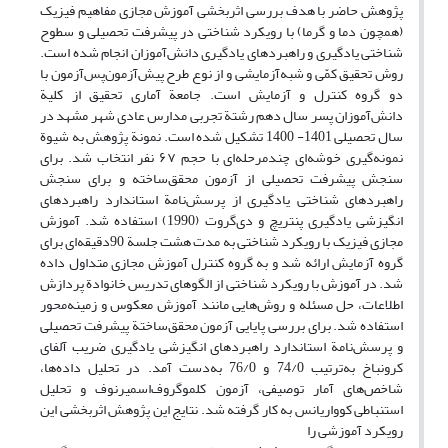
پژوهش حاضر با هدف بررسی اثربخشی آموزش مجازی مفاهیم فیزیک
(همچون دما و گرما) با رویکرد شناختی در پیشرفت تحصیلی و سطوح
شناختی یادگیری و راهبردهای یادگیری دانش‌آموزان انجام شده است.
روش تحقیق کمّی و شبه‌آزمایشی و از نوع طرح پیش‌آزمون‌پس‌آزمون با
دو گروه کنترل و آزمایش است. جامعة آماری تحقیق از کلیة
دانش‌آموزان پسر سال دهم رشتة تجربی مدارس عادی شهر مشهد در
سال تحصیلی 1401- 1400 تشکیل شده است. نمونة پژوهش به شیوة
نمونه‌گیری خوشه‌ای چند‌مرحله‌ای با حجم ۶۷ نفر انتخاب شد. برای
سنجش پیشرفت تحصیلی از آزمون محقق‌ساخته و برای سنجش
راهبردهای شناختی یادگیری از پرسش‌نامة استاندارد راهبردهای
انگیزشی یادگیری پنتریچ و دی‌گروت (1990) استفاده شد. آموزش
مجازی فیزیک با رویکرد شناختی به مدت هشت جلسة 90دقیقه‌ای برای
گروه آزمایش ارائه شد و به گروه کنترل آموزش مجازی متداول داده
شد. در آموزش با رویکرد شناختی از الگوهای تدریس خانوادة پردازش
اطلاعات، حل مسئله و روش‌هایی مانند آموزش معکوس و زمینه‌محور
استفاده شد. برای بررسی پایایی آزمون محقق‌ساختة پیشرفت تحصیلی
و پرسش‌نامة استاندارد راهبردهای انگیزشی یادگیری ضریب آلفای
کرونباخ به‌ترتیب 74/0 و 76/0 به‌‌دست آمد. در تحلیل داده‌ها،
شاخص‌های آمار توصیفی، آزمون کلموگروف‌اسمیرنوف و تحلیل
استنباطی کوواریانس به کار گرفته شد. نتایج این پژوهش اثربخشی این
رویکرد آموزشی را