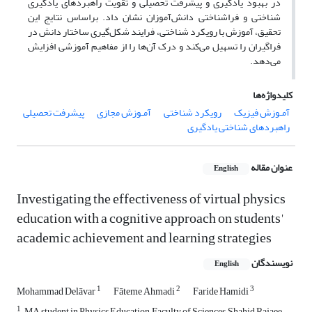
در بهبود یادگیری و پیشرفت تحصیلی و تقویت راهبردهای یادگیری
شناختی و فراشناختی دانش‌آموزان نشان داد. براساس نتایج این
تحقیق، آموزش با رویکرد شناختی، فرایند شکل‌گیری ساختار دانش در
فراگیران را تسهیل می‌کند و درک آن‌ها را از مفاهیم آموزشی افزایش
می‌دهد.
کلیدواژه‌ها
آمـوزش فیزیک
رویکرد شناختی
آمـوزش مجازی
پیشرفت تحصیلی
راهبردهای شناختی یادگیری
عنوان مقاله
English
Investigating the effectiveness of virtual physics
education with a cognitive approach on students'
academic achievement and learning strategies
نویسندگان
English
1
2
3
Mohammad Delāvar
Fāteme Ahmadi
Faride Hamidi
1
, MA student in Physics Education, Faculty of Sciences, Shahid Rajaee