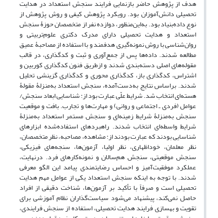
هدف از پژوهش حاضر بازنمایی فرایند سنجش استعداد در هدایت
تحصیلی دانش‌آموزان بود. رویکرد پژوهش کیفی و روش پژوهش از
نوع داده‌بنیاد بود. به‌این‌منظور‌، دوازده نفر از متخصصان حوزۀ سنجش
استعداد و هدایت تحصیلی دارای مدرک دکتری علوم‌تربیتی و
روان‌شناسی با روش نمونه‌گیری هدفمند و با استفاده از مصاحبۀ عمیق
مطالعه شدند. داده‌ها پس از جمع‌آوری و ثبت و کدگذاری، در قالب
مقوله‌های اصلی دسته‌بندی شدند و ازطریق فنون کدگذاری کوربین و
اشتراس، کدگذاری باز، کدگذاری محوری و کدگذاری گزینشی تحلیل
شدند. براساس نتایج به‌دست‌آمده، سنجش استعداد به‌‌منزلۀ مقولۀ
هسته‌ای انتخاب شد. شرایط علّی عبارت بود از: شناسایی ابعاد سنجش/
عوامل (فردی ـ اجتماعی و روانی) و مهارت‌ها و تجارب. بافت و موقعیت
سنجش به‌‌منزلۀ شرایط زمینه‌ای و سنجش مستمر استعداد به‌‌منزلۀ
شرایط واسطه‌ای انتخاب شدند. راهبردهای استفاده‌شده ابزارهای
شناسایی بودند که عبارت بودند از: مشاهده، مصاحبه، نظر متخصصان،
نظر معلمان، خوداظهاری، نظر اولیا، آزمون‌ها، سنجه‌های فیزیکی،
سنجش موقعیتی، سنجش هم‌سالان و نمونه‌کارهای فرد. درنهایت،
عملکرد موفقیت‌آمیز و احساس رضایتمندی پیامد این الگو معرفی
شدند. با توجه‌ به اینکه سنجش استعداد یکی از عوامل مهم هدایت
تحصیلی است و صرفاً با تأکید بر آزمون‌ها، شناخت دقیقی از افراد
حاصل نمی‌کند، پیشنهاد می‌شود سیاست‌گذاران نظام آموزشی برای
تقویت و بهسازی فرایند هدایت تحصیلی، استفاده از سنجش فرایندی،