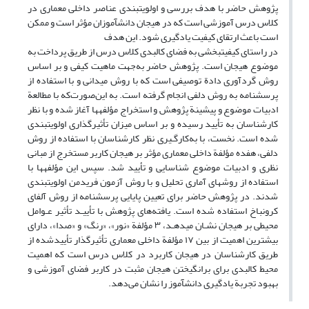
پژوهش حاضر با هدف بررسی و اولویت‏بندی عناصر داخلی معماری در
کلاس درس آموزشی است که در هیجان دانش‏آموزان مؤثر است و ممکن
است باعث ارتقای کیفیت یادگیری شود. این هدف
در‌ راستای کیفیت‏بخشی به فضای کالبدی کلاس درس از طریق پرداخت به
موضوع هیجان است. پژوهش حاضر به‌جهت ماهیت کیفی و بر ‌اساس
روش گردآوری دادة توصیفی است که با روش میدانی و با استفاده از
پرسش‏نامه به روش دلفی انجام گرفته است. به این‌صورت‌که با مطالعة
ادبیات موضوع و پیشینة پژوهش و استخراج مؤلفه‏ها آغاز شده و با نظر
کارشناسان به تأیید رسیده و بر‌ اساس میزان تأثیرگذاری اولویت‏بندی
شده است. نخست، با به‌کارگـیری نظر کارشناسان با استفاده از روش
دلفی، هفده مؤلفة داخلی معماری مؤثر بر هیجان کاربر مستخرج از مبانی
نظری و ادبیات موضوع شناسایی و تأیید شد. سپس این مؤلفه‏ها با
استفاده از روش‏های آماری تحلیل و با روش آزمون فریدمن اولویت‏بندی
شدند. در پژوهش حاضر برای تعیین پایایی پرسش‏نامه از روش آلفای
کرونباخ استفاده شده است. یافته‌های پژوهش با تأییـد تأثیر عـوامل
محیطی بر هیجان نشـان می‏دهـد، ۳ مؤلفة «نور»، «رنگ» و «صدا»، دارای
بیشترین اهمیت از بین ۱۷ مؤلفة داخلی معماری تأثیرگذار تأیید‌شده از
طریق کارشناسان در هیجان کاربرد در کلاس درس است که اهمیت
محیط کالبدی برای برانگیختن هیجان مثبت در کاربر فضای آموزشی و
بهبود تجربة یادگیری دانش‏آموز را نشان می‌دهد.