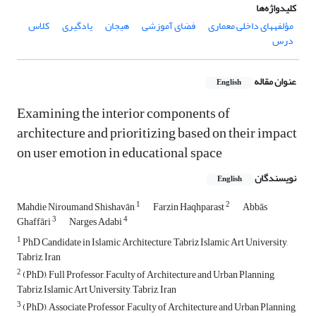
کلیدواژه‌ها
مؤلفه‏های داخلی معماری
فضای آموزشی
هیجان
یادگیری
کلاس
درس
عنوان مقاله
English
Examining the interior components of
architecture and prioritizing based on their impact
on user emotion in educational space
نویسندگان
English
1
2
Mahdie Niroumand Shishavān
Farzin Haqhparast
Abbās
3
4
Ghaffāri
Narges Adabi
1
PhD Candidate in Islamic Architecture, Tabriz Islamic Art University,
Tabriz, Iran
2
(PhD), Full Professor, Faculty of Architecture and Urban Planning,
Tabriz Islamic Art University, Tabriz, Iran
3
(PhD), Associate Professor, Faculty of Architecture and Urban Planning,