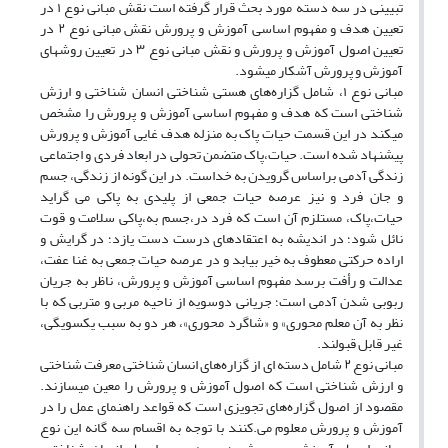
تبیینی در سه دسته مورد بحث قرار گرفته است نقش مبانی نوع ۱ در
تعیین هدف و مفهوم اساسی آموزش و پرورش نقش مبانی نوع ۲ در
تعیین اصول آموزش و پرورش و نقش مبانی نوع ۳ در تعیین روشهای
آموزش و پرورش آشکار میشود.
مبانی نوع ۱، شامل گزاره‌های هستی شناختی انسان شناختی و ارزش
شناختی است که هدف و مفهوم اساسی آموزش و پرورش را مشخص
میکند در این قسمت حیات پاک به منزله هدف غایی آموزش و پرورش
پیشنهاد شده است. حیات،پاک متضمن تحولی در ابعاد فردی و اجتماعی
زندگی آدمی براساس گرویدن به خداست. در این گونه از زندگی، جسم
و جان فرد و نیز عرصه حیات جمعی از پلیدی به پاکی می گراید
حیات،پاک، مستلزم آن است که فرد در،جسم به،پاکی سلامت و قوت
نائل شود؛ در اندیشه به اعتقادهای درست دست یازد؛ در گرایش و
اراده حرکتی معطوف به خیر بیابد و در عرصه حیات جمعی به غنا عفت،
عدالت و رأفت برسد مفهوم اساسی آموزش و پرورش، ناظر به جریان
ربوبی شدن آدمی است؛ جریانی دوسویه از ناحیه مربی و متربی که با
نظر به آن معلم محوری» و «شاگرد محوری»، هر دو به سبب یکسویگی،
غیر قابل قبولند.
مبانی نوع ۲ شامل دسته ای از گزاره‌های انسان شناختی معرفت شناختی
و ارزش شناختی است که اصول آموزش و پرورش را معین میسازند.
مقصود از اصول گزاره‌های تجویزی است که قواعد راهنمای عمل را در
آموزش و پرورش معلوم می.کنند با توجه به اقسام سه گانه این نوع