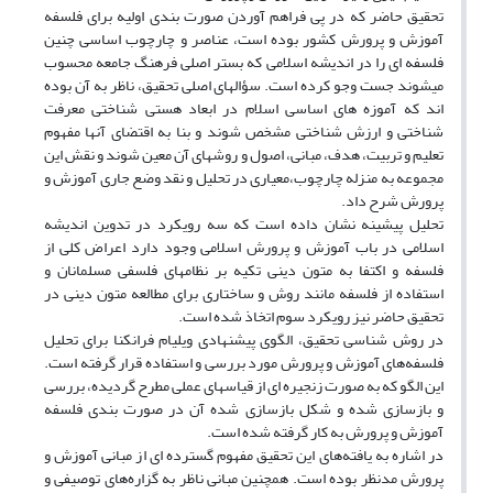
تحقیق حاضر که در پی فراهم آوردن صورت بندی اولیه برای فلسفه
آموزش و پرورش کشور بوده است، عناصر و چارچوب اساسی چنین
فلسفه ای را در اندیشه اسلامی که بستر اصلی فرهنگ جامعه محسوب
میشوند جست وجو کرده است. سؤالهای اصلی تحقیق، ناظر به آن بوده
اند که آموزه های اساسی اسلام در ابعاد هستی شناختی معرفت
شناختی و ارزش شناختی مشخص شوند و بنا به اقتضای آنها مفهوم
تعلیم و تربیت، هدف، مبانی، اصول و روشهای آن معین شوند و نقش این
مجموعه به منزله چارچوب،معیاری در تحلیل و نقد وضع جاری آموزش و
پرورش شرح داد.
تحلیل پیشینه نشان داده است که سه رویکرد در تدوین اندیشه
اسلامی در باب آموزش و پرورش اسلامی وجود دارد اعراض کلی از
فلسفه و اکتفا به متون دینی تکیه بر نظامهای فلسفی مسلمانان و
استفاده از فلسفه مانند روش و ساختاری برای مطالعه متون دینی در
تحقیق حاضر نیز رویکرد سوم اتخاذ شده است.
در روش شناسی تحقیق، الگوی پیشنهادی ویلیام فرانکنا برای تحلیل
فلسفه‌های آموزش و پرورش مورد بررسی و استفاده قرار گرفته است.
این الگو که به صورت زنجیره ای از قیاسهای عملی مطرح گردیده، بررسی
و بازسازی شده و شکل بازسازی شده آن در صورت بندی فلسفه
آموزش و پرورش به کار گرفته شده است.
در اشاره به یافته‌های این تحقیق مفهوم گسترده ای از مبانی آموزش و
پرورش مدنظر بوده است. همچنین مبانی ناظر به گزاره‌های توصیفی و