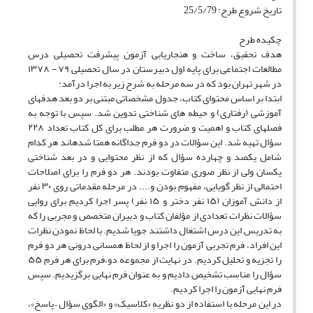
تاریخ شروع طرح: 25/5/79
چکیده طرح
هدف تحقیق، ساخت و هنجاریابی آزمون پیشرفت تحصیلی درس
مطالعات اجتماعی برای پایه اول دبیرستان در سال تحصیلی ۷۹ - ۱۳۷۸
در شهر تهران بود که در سه مرحله به شرح زیر به اجرا درآمد:
ابتدا بر اساس محتوای کتاب، جدول مشخصاتی مبتنی بر دو بعد هدفهای
آموزشی (رفتاری) و حیطه های شناختی تدوین شد. سپس با توجه به
فصلهای کتاب و اهمیت و ضرورت هر مطلب برای کل کتاب تعداد ۲۲۸
سؤال تهیه شد. این سؤالات در دو فرم جداگانه همتا شدهاند هر کدام
شامل یکصد و چهارده سؤال که از نظر محتوایی و در بعد شناختی
یکسان ولی از نظر صوری متفاوت بودند. هر دو فرم را برای اصلاحات
احتمالی از نظر گویایی، مفهوم بودن و.... در مرحله مقدماتی روی ۳۰ نفر
از دانش آموزان (۱۵ نفر دختر و ۱۵ نفر)‌ پسر اجرا کردیم برای روایی
سؤالات نظرات تعدادی از مؤلفان کتاب و دبیران متخصص و مجربی را که
به تدریس این درس اشتغال داشتند جویا شدیم. با لحاظ نمودن نظرات
این افراد، فرم تجربی آزمون را اجرا و از لحاظ همسانی درونی هر دو فرم
را تجزیه و تحلیل کردیم. در نهایت از مجموعه دو،فرم برای هر فرم ۵۵
سؤال را مناسب تشخیص دادیم و به عنوان فرم نهایی برگزیدیم. سپس
فرم نهایی آزمون را اجرا کردیم.
در این مرحله با استفاده از دو نظریه «کلاسیک» و «الگوی سؤال – پاسخ»،