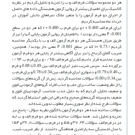
هر دو مجموعه سؤالات فرم الف و ب را تجزیه و تحلیل کردیم در نظریه
کلاسیک برای اطمینان بیشتر از روایی آزمون همبستگی داده های حاصل
از اجرای دو فرم آزمون را با متغیر ملاک نمره‌های دانش آموزان در
خرداد ماه محاسبه کردیم.
(برای فرم الف 0.460 = r و برای فرم ب 0.480 = r که هر دو در سطح
0.001< P معنی دار بودند). با اطمینان از روایی آزمون پایایی آنها را نیز از
طریق میزان همبستگی هر دو فرم آزمون الف و ب با یکدیگر محاسبه
کردیم ( r= 0.73 که در سطح 0.001< P معنی دار بودند). همچنین،
ضریب آلفای کرنباخ را نیز برای آگاهی بیشتر از پایایی هر دو فرم آزمون
مورد محاسبه قرار دادیم که برای فرم الف ۹۵
/
۰ و برای فرم ب ۹۴ / ۰
برآورده شد. سپس ضریب تمیز (برای فرم الف بین 0.49 تا 0.88 و فرم
ب 0.40 تا 0.79) و دشواری (برای فرم الف بین 0.34 تا 0.78 و برای فرم ب
بین 0.34 تا 0.80) سؤالات محاسبه گردید
.
پس از آن گزینه‌های سؤالات
را از نظر وضعیت ساخت برای جلب و جذب افراد گروه‌های آزمودنی قوی
و ضعیف تحلیل کردیم که به دلیل جذب متناسب آزمودنیهای قوی و
ضعیف به وسیله گزینه‌های صحیح و انحرافی این طور استنباط گردید که
سؤالات طرح شده از نظر صوری بسیار مطلوب تدوین شده اند.
سؤالات ساخته شده هر دو فرم آزمون با الگوی نظریه سؤال - پاسخ نیز
تجزیه و تحلیل شد. همه سؤالات ساخته شده هر دو فرم الف و ب (به
جز در فرم الف. سؤالات ۲۴، ۳۷ و ۵۵ و در فرم ب سؤالات ۱۱، ۳۶ و ۵۴)
با مدل لجستیکی سه پارامتری هماهنگی داشتند. از نظر ضریب شیب،