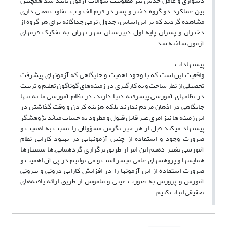
دشواری و عامل حدس نیز مطلوبیت سؤالات آزمون تأیید شد همچنین
بین عملکرد دو گروه دختر و پسر در فرم الف و ب، تفاوت معنی داری
مشاهده گردید که بر این اساس، جدول نرمی جداگانه برای هر گروه از
دختران و پسران پایه اول دبیرستان شهر تهران به تفکیک فرمهای
آزمون ساخته شد.
پیشنهادات
واقعیت این است که با وجود اهمیت و جایگاهی که آزمونهای پیشرفت
تحصیلی از نظر ساخت و به کارگیری در زمینه‌های گوناگون تعلیم و تربیت
در نظامهای آموزشی پیشرفته دنیا دارند، در نظام آموزشی ما نه تنها
جایگاهی در اذهان مردم ندارند بلکه هزینه کردن و وقت گذاشتن در
این زمینه ها نیز امری غیر قابل قبول و مطرود به حساب میآید پژوهشگر
پیشنهاد میکند قبل از هر چیز نگرش مسؤولان را نسبت به اهمیت و
ضرورت وجود و استفاده از چنین آزمونهایی در بهبود کارایی نظام
آموزشی تغییر دهیم این امر از طریق برگزاری گردهمایی،ها سمینارها
همایشها و پژوهشهای علمی میسر است و می توانیم در پی آن اهمیت و
ضرورت استفاده از این آزمونها را در افزایش کارایی درونی و بیرونی
آموزش و پرورش به صورت عینی و ملموس از طریق ارائه یافته‌های
تحقیقی اثبات کنیم.