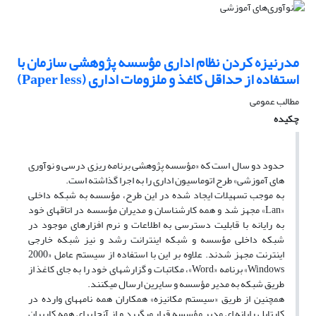
مدرنیزه کردن نظام اداری مؤسسه پژوهشی سازمان با
استفاده از حداقل کاغذ و ملزومات اداری (Paper less)
مطالب عمومی
چکیده
حدود دو سال است که «مؤسسه پژوهشی برنامه ریزی درسی و نوآوری
های آموزشی» طرح اتوماسیون اداری را به اجرا گذاشته است.
به موجب تسهیلات ایجاد شده در این طرح، مؤسسه به شبکه داخلی
«Lan» مجهز شد و همه کارشناسان و مدیران مؤسسه در اتاقهای خود
به رایانه با قابلیت دسترسی به اطلاعات و نرم افزارهای موجود در
شبکه داخلی مؤسسه و شبکه اینترانت رشد و نیز شبکه خارجی
اینترنت مجهز شدند. علاوه بر این با استفاده از سیستم عامل «2000
Windows» برنامه «Word»، مکاتبات و گزارشهای خود را به جای کاغذ از
طریق شبکه به مدیر مؤسسه و سایرین ارسال میکنند.
همچنین از طریق «سیستم مکانیزه» همکاران همه نامههای وارده در
کارتابل رایانه ای مدیر مؤسسه قرار میگیرد و از آنجا برای همه کاربران