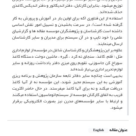
توزیع میشود. بنابراین کارتابل، دفتر اندیکاتور و دفتر اندیکس کاغذی
حذف شده اند.
استفاده از این فناوری (که برای اولین بار در آموزش و پرورش به کار
گرفته شده است)، در سرعت بخشیدن و تسهیل امور نقش اساسی
داشته است کارشناسان و پژوهشگران موسسه مقاله ها و گزارشهای
علمی را خود تایپ و در آن سیستم برای مدیران و سایر کارشناسان
ارسال مینمایند.
علاوه بر این پژوهشگران و کارشناسان شاغل در مؤسسه از لوازم اداری
مثل : قلم، کاغذ، سنجاق ته کرد ، گیره ، ماشین دوخت دستگاه کاغذ
سوراخ کن جاسوزنی، تقویم روی میزی دفتر یادداشت روزانه و سایر
لوازم تحریر اداری بی نیاز شده اند
بدیهی است چنانچه سایر دفاتر تابعه سازمان پژوهش و برنامه ریزی
آموزشی به این سیستم مجهز شوند، این مؤسسه نه از آنها کاغذ
دریافت میکند و نه برای آنها کاغذ میفرستد. در حال حاضر اکثریت
قریب به اتفاق کارکنان موسسه از سیستم اتوماسیون استفاده میکنند
و ارتباط با سایر مؤسسه‌های مدرن نیز بصورت الکترونیکی برقرار
میشود.
عنوان مقاله
English