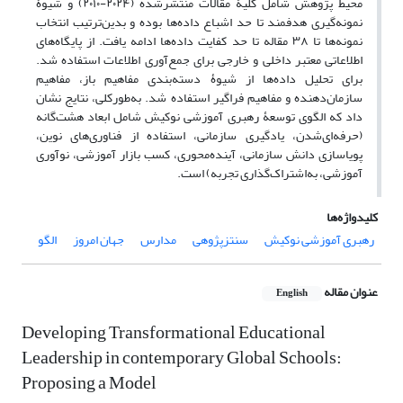
محیط پژوهش شامل کلیۀ‌ مقالات منتشرشده (۲۰۲۴-۲۰۱۰) و شیوۀ
نمونه‌گیری هدفمند تا حد اشباع داده‌ها بوده و بدین‌ترتیب انتخاب
نمونه‌ها تا ۳۸ مقاله تا حد کفایت داده‌ها ادامه یافت. از پایگاه‌های
اطلاعاتی معتبر داخلی و خارجی برای جمع‌آوری اطلاعات استفاده شد.
برای تحلیل داده‌ها از شیوۀ‌ دسته‌بندی مفاهیم باز، مفاهیم
سازمان‌دهنده و مفاهیم فراگیر استفاده شد. به‌طورکلی، نتایج نشان
داد که الگوی توسعۀ رهبری آموزشی نوکیش شامل ابعاد هشت‌گانه‌
(حرفه‌ای‌شدن، یادگیری سازمانی، استفاده از فناوری‌های نوین،
پویاسازی دانش سازمانی، آینده‌محوری، کسب بازار آموزشی، نوآوری
آموزشی، به‌اشتراک‌گذاری تجربه) است.
کلیدواژه‌ها
رهبری آموزشی نوکیش
سنتزپژوهی
مدارس
جهان امروز
الگو
عنوان مقاله
English
Developing Transformational Educational
Leadership in contemporary Global Schools:
Proposing a Model