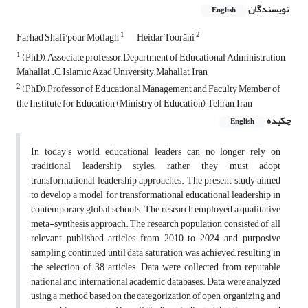
نویسندگان
English
1
2
Farhad Shafi'pour Motlagh
Heidar Toorāni
1
(PhD), Associate professor, Department of Educational Administration,
Mahallāt .C, Islamic Āzād University, Mahallāt, Iran
2
(PhD), Professor of Educational Management and Faculty Member of
the Institute for Education (Ministry of Education), Tehran, Iran
چکیده
English
In today’s world, educational leaders can no longer rely on
traditional leadership styles; rather, they must adopt
transformational leadership approaches. The present study aimed
to develop a model for transformational educational leadership in
contemporary global schools. The research employed a qualitative
meta-synthesis approach. The research population consisted of all
relevant published articles from 2010 to 2024, and purposive
sampling continued until data saturation was achieved, resulting in
the selection of 38 articles. Data were collected from reputable
national and international academic databases. Data were analyzed
using a method based on the categorization of open, organizing, and