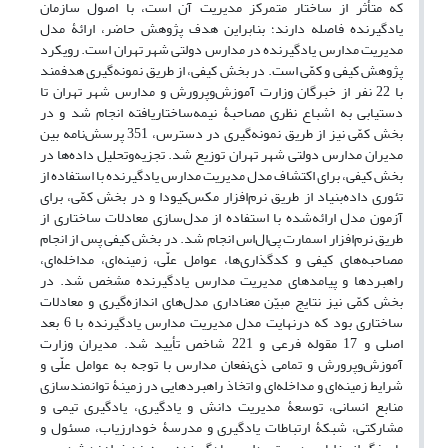
که متأثر از ساختار متمرکز مدیریت آن است، با اصول سازمان
یادگیرنده فاصله دارند؛ بنابراین هدف پژوهش حاضر، ارائۀ مدل
مدیریت مدارس یادگیرنده در مدارس دولتی شهر تهران است. رویکرد
پژوهش کیفی و کمّی است. در بخش کیفی، از طریق نمونه‌گیری هدفمند
با 22 نفر از خبرگان وزارت آموزش‌وپرورش و مدارس شهر تهران تا
دستیابی به اشباع نظری مصاحبۀ نیمه‌ساختاریافته انجام شد و در
بخش کمّی نیز از طریق نمونه‌گیری در دسترس، 351 پرسش‌نامه بین
مدیران مدارس دولتی شهر تهران توزیع شد. تجزیه‌وتحلیل داده‌ها در
بخش کیفی، برای اکتشاف مدل مدیریت مدارس یادگیرنده با استفاده از
تئوری داده‌بنیاد از طریق نرم‌افزار مکس‌کیودا و در بخش کمّی، برای
آزمون مدل ارائه‌شده با استفاده از مدل‌سازی معادلات ساختاری از
طریق نرم‌افزار اسمارت پی‌ال‌اس انجام شد. در بخش کیفی پس از انجام
مصاحبه‌های کیفی و کدگذاری‌ها، عوامل علّی، زمینه‌ای، مداخله‌ای،
راهبردها و پیامدهای مدیریت مدارس یادگیرنده مشخص شد. در
بخش کمّی نیز نتایج مبیّن معنا‌داری مدل‌های اندازه‌گیری و معادلات
ساختاری بود که درنهایت مدل مدیریت مدارس یادگیرنده با 6 بعد
اصلی و 17 مقوله فرعی و 221 شاخص تأیید شد. مدیران وزارت
آموزش‌وپرورش و تمامی ذی‌نفعان مدارس با توجه به عوامل علّی و
شرایط زمینه‌ای و مداخله‌ای و اتخاذ راهبرد‌هایی در زمینۀ توانمندسازی
منابع انسانی، توسعۀ مدیریت دانش و یادگیری، یادگیری تیمی و
مشارکتی، شبکۀ ارتباطات یادگیری و مدرسۀ خودارزیاب، مسئول و