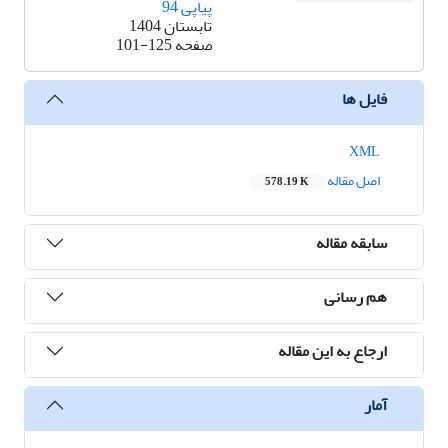
پیاپی 94
تابستان 1404
صفحه
101-125
فایل ها
XML
اصل مقاله
578.19 K
سابقه مقاله
هم رسانی
ارجاع به این مقاله
آمار