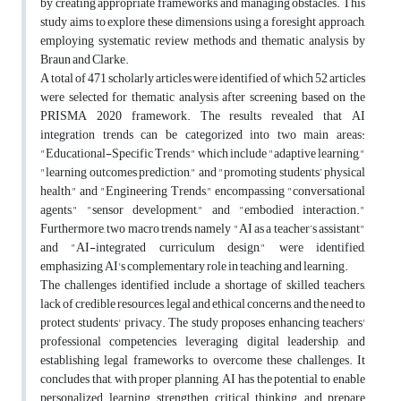
by creating appropriate frameworks and managing obstacles. This
study aims to explore these dimensions using a foresight approach,
employing systematic review methods and thematic analysis by
Braun and Clarke.
A total of 471 scholarly articles were identified, of which 52 articles
were selected for thematic analysis after screening based on the
PRISMA 2020 framework. The results revealed that AI
integration trends can be categorized into two main areas:
"Educational-Specific Trends," which include "adaptive learning,"
"learning outcomes prediction," and "promoting students’ physical
health," and "Engineering Trends," encompassing "conversational
agents," "sensor development," and "embodied interaction."
Furthermore, two macro trends, namely "AI as a teacher’s assistant"
and "AI-integrated curriculum design," were identified,
emphasizing AI's complementary role in teaching and learning.
The challenges identified include a shortage of skilled teachers,
lack of credible resources, legal and ethical concerns, and the need to
protect students' privacy. The study proposes enhancing teachers'
professional competencies, leveraging digital leadership, and
establishing legal frameworks to overcome these challenges. It
concludes that, with proper planning, AI has the potential to enable
personalized learning, strengthen critical thinking, and prepare