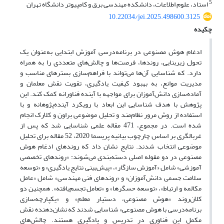
5
استاد، علوم اطلاعات، دانشکده مهندسی‌ برق‌ و کامپیوتر دانشگاه تهران
10.22034/jei.2025.498600.3125
چکیده
ادغام هوش مصنوعی در برنامه‌درسی آموزش ابتدایی به‌عنوان یک
تحول زیربنایی، روندها، فرصت‌ها و چالش‌های متعددی را به همراه
دارد. که شناسایی آن
ها می‌تواند با فراهم‌سازی بسترهای مناسب و
مدیریت موانع، به بهبود کیفیت یادگیری، تقویت نقش معلمان و
آماده‌سازی دانش‌آموزان برای مواجهه با آینده فناورانه کمک کند. این
پژوهش با هدف شناسایی این ابعاد با رویکرد آینده‌پژوهانه و با
استفاده از روش مرور نظام‌مند و تحلیل موضوعی براون و کلارک انجام
شده است. در مجموع، 471 مقاله علمی شناسایی شد که پس از
غربالگری بر اساس چارچوب بیانیه پریسما 2020، 52 مقاله برای تحلیل
موضوعی انتخاب شدند. نتایج نشان داد که روندهای ادغام هوش
مصنوعی در دو مقوله اصلی دسته‌بندی می‌شوند: «روندهای تخصصی
آموزشی» شامل «آموزش سازگار»، «پیش‌بینی نتایج یادگیری» و «توسعه
سلامت جسمی دانش‌آموزان» و «روندهای فنی مهندسی» شامل «عامل
مکالمه و ارتباط»، «توسعه حسگرها» و «تعامل تجسم‌یافته». همچنین دو
کلان‌روند «هوش مصنوعی، دستیار معلم» و «یکپارچه‌سازی
برنامه‌درسی با هوش مصنوعی» شناسایی شدند که نشان‌دهنده نقش
مکمل این فناوری در تدریس و یادگیری هستند. چالش‌های