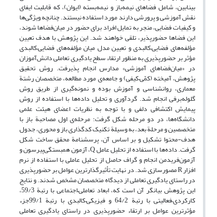
بینابین، شامل فضاهای نیمه‌باز و نیمه‌بسته (ایوان)، که قابلیت ایفای
نقش آموزشی و پرورشی دارند مورد استفاده نیستند. چنانچه ویژگی‌ها
و کیفیات فضایی، منجر به تمایل افراد برای حضور در میان‌فضاها شوند،
این فضاها حضورپذیر، تلقی خواهند شد. این پژوهش با هدف تعیین
مؤلفه‌های فضایی–کالبدی و تعیین مدل میان مؤلفه‌های فضایی–کالبدی
مؤثر بر حضورپذیری به منظور ارتقاء سطح یادگیری تعاملی دانش‌آموزان
در «میان‌فضاهای آموزشی» مدارس انجام پذیرفت. روش ‌تحقیق
پژوهش، آمیخته (کمّی–کیفی) و جامعه‌ی مورد مطالعه‌، متخصصان رشتة‌
معماری، روانشناسی و آموزش بوده و نمونه‌گیری از طریق روش
گلوله‌برفی انجام شد. گردآوری و تحلیل داده‌ها با استفاده از روش
پیمایش اکتشافی دلفی و با توجه به نظریات اعضای هیئت ‌علمی
دانشگاه‌ها، در دو مرحله شکل گرفت؛ مرحله‌ی اول مصاحبة باز با
متخصصین و مرحلة بعد، به وسیلة تکنیک کدگذاری باز و محوری، جدول
هدف-محتوا تشکیل و بر اساس آن، پرسشنامة‌ محقق ساخت شکل‌
گرفت. داده‌ها با استفاده از تحلیل عامل Q، آزمون همبستگی‌پیرسون و
آزمون‌فریدمن انجام و گراف حاصل از تحلیل عاملی با استفاده از نرم‌
افزار R مصورسازی شد. در نهایت تأثیرگذارترین عوامل بر حضورپذیری
در راستای یادگیری تعاملی از دیدگاه متخصصان مشخص شدند. و نتایج
این پژوهش بیانگر آن است که، ابعاد تعاملی–اجتماعی با رتبة 59/3،
کارکردی–فعالیتی با رتبة 64/2 و فیزیکی–کالبدی با رتبة 99/1جزء
مؤثرترین عوامل بر ارتقاء حضورپذیری در راستای یادگیری تعاملی