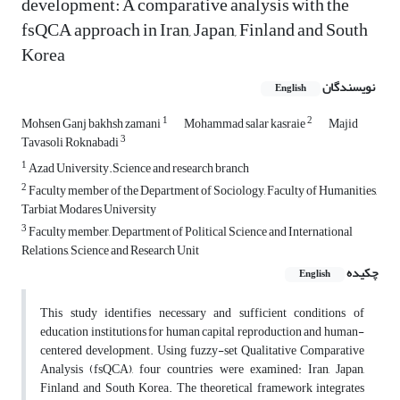
development: A comparative analysis with the
fsQCA approach in Iran, Japan, Finland and South
Korea
نویسندگان
English
1
2
Mohsen Ganj bakhsh zamani
Mohammad salar kasraie
Majid
3
Tavasoli Roknabadi
1
Azad University.Science and research branch
2
Faculty member of the Department of Sociology, Faculty of Humanities,
Tarbiat Modares University
3
Faculty member, Department of Political Science and International
Relations, Science and Research Unit
چکیده
English
This study identifies necessary and sufficient conditions of
education institutions for human capital reproduction and human-
centered development. Using fuzzy-set Qualitative Comparative
Analysis (fsQCA), four countries were examined: Iran, Japan,
Finland, and South Korea. The theoretical framework integrates