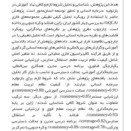
هدف این پژوهش، شناسایی و تحلیل شروط لازم و کافی نهاد آموزش در
بازتولید سرمایه انسانی و تحقق توسعه انسان‌محور است. پژوهش
حاضر با استفاده از رویکرد تحلیل کیفی تطبیقی مجموعه‌های فازی
(fsQCA) به بررسی چهار کشور ایران، ژاپن، فنلاند و کره جنوبی پرداخته
است. چارچوب نظری پژوهش بر نظریه‌های نهادگرایی، رویکرد
قابلیت‌های و نظریه سرمایه انسانی استوار است که تحلیل تطبیقی را در
چارچوبی نظام‌مند قرار می‌دهند. داده‌های پژوهش از اسناد بالادستی
آموزشی و گزارش‌های بین‌المللی و شاخص‌های توسعه انسانی گردآوری
و از طریق فرآیند کالیبراسیون فازی عملیاتی شدند. نه متغیر اصلی
شامل کیفیت نظام تربیت معلم، استقلال مدارس، ارزشیابی مستمر،
یکپارچگی فناوری، برنامه درسی مدرن، همکاری بین‌المللی،
سرمایه‌گذاری آموزشی، عدالت دسترسی و تناسب با بازار کار تحلیل
شدند. یافته‌های پژوهش نشان داد که شروط لازم برای بازتولید
سرمایه انسانی عبارتند از: کیفیت نظام تربیت معلم
(consistency=0.91)، عدالت دسترسی آموزشی (consistency=0.88)و
ارزشیابی مستمر(consistency=0.85). از سوی دیگر، سه ترکیب
متفاوت به عنوان شروط کافی شناسایی شدند: ژاپن بر پایه
سرمایه‌گذاری بالا، نظام تربیت معلم قوی و ارزشیابی مستمر
(consistency=0.93)، فنلاند با تأکید بر استقلال
مدارس(coverage=0.82)، برنامه درسی مدرن و عدالت دسترسی
وترکیب (consistency=0.89/ coverage=0.78)؛ و کره جنوبی با تمرکز بر