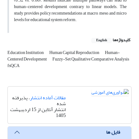
(0.32 vs. 0.86). Results indicate multiple pathways can lead to
human-centered development, contrary to linear models. The
study provides policy recommendations at macro, meso, and micro
levels for educational system reform.
کلیدواژه‌ها
English
Education Institution
Human Capital Reproduction
Human-
Centered Development
Fuzzy-Set Qualitative Comparative Analysis
fsQCA
مقالات آماده انتشار
، پذیرفته
شده
انتشار آنلاین از 15 اردیبهشت
1405
فایل ها