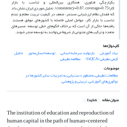
یکپارچگی فناوری، همکاری بین‌المللی و تناسب با بازار
کار(consistency=0.87، coverage=0.75). تحلیل موردی ایران نشان داد
که فقدان نظام ارزشیابی مستمر، ضعف در کیفیت تربیت معلم و عدم
تناسب با بازار کار، عوامل اصلی فاصله با کشورهای موفق هستند.
یافته‌ها حاکی از آن است که برخلاف الگوهای خطی توسعه، مسیرهای
متعدد و ترکیب‌های متنوعی از شروط می‌توانند به توسعه منجر شوند.
کلیدواژه‌ها
نهاد آموزش
بازتولید سرمایه انسانی
توسعه انسان‌محور
تحلیل
کیفی تطبیقی (fsQCA)
مطالعه تطبیقی
موضوعات
مطالعات تطبیقی به‌منظور دست‌یابی به تجربیات سایر کشورها در
نوآوری‌های آموزشی، تربیتی و پژوهشی
عنوان مقاله
English
The institution of education and reproduction of
human capital in the path of human-centered