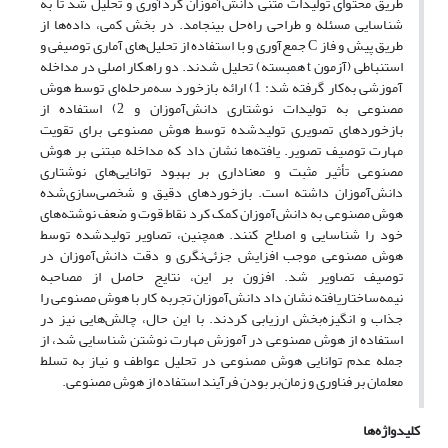
طریق محتوای تولیدات متنی دانش‌آموزان گردآوری و تحلیل شد تا به
شناسایی مسئله و طراحی راه‌حل بینجامد. در بخش کمی، داده‌ها از
طریق پیش‌ و فاز C جمع‌آوری و با استفاده از تحلیل‌های آماری توصیفی و
استنباطی (آزمون t همبسته) تحلیل شدند. دو راهکار اصلی در مداخله
آموزشی به‌کار گرفته شد: 1) ارائه بازخورد سه‌مرحله‌ای توسط هوش
مصنوعی به تولیدات نوشتاری دانش‌آموزان و 2) استفاده از
بازخوردهای تصویری تولیدشده توسط هوش مصنوعی برای تقویت
مهارت توصیف تصویر. یافته‌ها نشان داد که مداخله مبتنی بر هوش
مصنوعی تأثیر مثبت و معناداری بر بهبود توانایی‌های نوشتاری
دانش‌آموزان داشته است. بازخوردهای دقیق و شخصی‌سازی‌شده
هوش مصنوعی به دانش‌آموزان کمک کرد نقاط قوت و ضعف نوشته‌های
خود را شناسایی و اصلاح کنند. همچنین، تصاویر تولیدشده توسط
هوش مصنوعی موجب افزایش جزئی‌نگری و دقت دانش‌آموزان در
توصیف تصاویر شد. افزون بر این، نتایج حاصل از مصاحبه
نیمه‌ساختاریافته نشان داد دانش‌آموزان تجربه کار با هوش مصنوعی را
جذاب و انگیزه‌بخش ارزیابی کردند. با این حال، چالش‌هایی نیز در
استفاده از هوش مصنوعی در آموزش مهارت نوشتن شناسایی شد، از
جمله عدم توانایی هوش مصنوعی در تحلیل عواطف و نیاز به تسلط
معلمان بر فناوری و زمان‌بر بودن فرآیند استفاده از هوش مصنوعی.
کلیدواژه‌ها