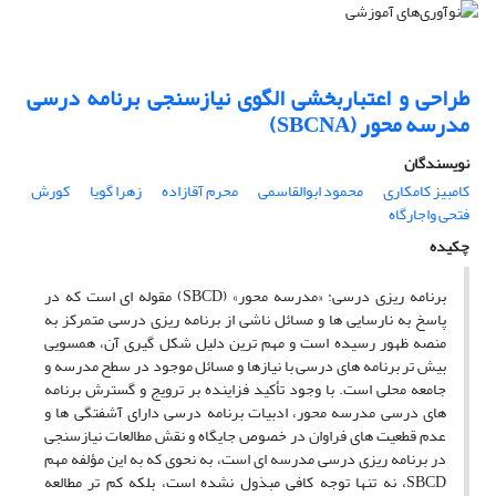
طراحی و اعتباربخشی الگوی نیازسنجی برنامه درسی
مدرسه محور (SBCNA)
نویسندگان
کامبیز کامکاری
محمود ابوالقاسمی
محرم آقازاده
زهرا گویا
کورش
فتحی واجارگاه
چکیده
برنامه ریزی درسی: «مدرسه محور» (SBCD) مقوله ای است که در
پاسخ به نارسایی ها و مسائل ناشی از برنامه ریزی درسی متمرکز به
منصه ظهور رسیده است و مهم ترین دلیل شکل گیری آن، همسویی
بیش تر برنامه های درسی با نیازها و مسائل موجود در سطح مدرسه و
جامعه محلی است. با وجود تأکید فزاینده بر ترویج و گسترش برنامه
های درسی مدرسه محور، ادبیات برنامه درسی دارای آشفتگی ها و
عدم قطعیت های فراوان در خصوص جایگاه و نقش مطالعات نیازسنجی
در برنامه ریزی درسی مدرسه ای است، به نحوی که به این مؤلفه مهم
SBCD، نه تنها توجه کافی مبذول نشده است، بلکه کم تر مطالعه