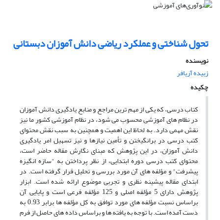
تحول شناختی و عملکرد ریاضی دانش آموزان دبستانی
نویسنده
زبیده آریافر
چکیده
کتاب درسی، که یکی از مهم ترین مراجع و منابع یادگیری دانش آموزان
در نظام های آموزشی محسوب می شود، در نظام آموزشی کشور ما نیز
نقش مهمی دارد. به لحاظ این اهمیت و همچنین به سبب نقش محتوای
کتب درسی در برانگیختن و تأمین نیازها و نیز تسهیل امر یادگیری
دانش آموزان، در این پژوهش که مبنای نگارش مقاله حاضر است،
محتوای کتب درسی دوره ابتدایی، از نظر پرداختن به "سازه انگیزه
پیشرفت" و مؤلفه های آن مورد بررسی و تحلیل قرار گرفته است. در
ابتدای مقاله پیشینه نظری و تجربی موضوع ارائه شده است. ابزار
پژوهش دارای 5 مؤلفه اصلی و 125 مؤلفه فرعی است و پایایی آن
براساس نسبت مؤلفه های مورد توافق به کل مؤلفه ها برابر 0.93 به
دست آمده است. با توجه به یافته ها و براساس داده های حاصل از فرم