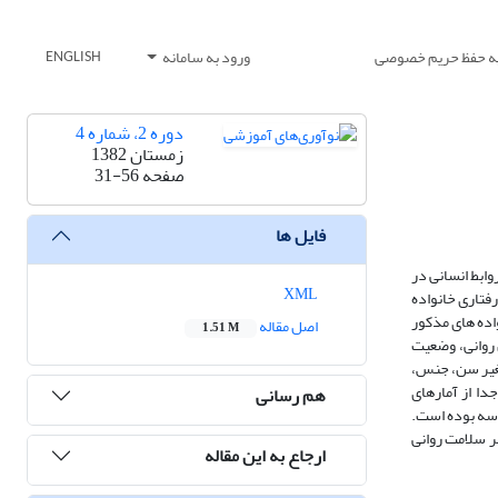
یه حفظ حریم خصوصی
ورود به سامانه
ENGLISH
دوره 2، شماره 4
زمستان 1382
صفحه
31-56
فایل ها
وابط انسانی در
XML
سبک رفتاری خانواده
اده های مذکور
اصل مقاله
1.51 M
 روانی، وضعیت
تغیر سن، جنس،
ا از آمارهای
هم رسانی
رسه بوده است.
ر سلامت روانی
ارجاع به این مقاله