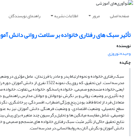
صفحه اصلی
مرور
اطلاعات نشریه
راهنمای نویسندگان
تأثیر سبک های رفتاری خانواده بر سلامت روانی دانش آموز
نویسنده
وحیده نوروزی
چکیده
سبک رفتاری خانواده و نحوه ارتباط پدر و مادر با فرزندان، عامل مؤثری در وضع
مدرسه است. این تحقیق، که روی یک نمون
(یعنی خانواده منسجم و صمیمی، خانواده پاسخگو، خانواده بی تفاوت، خانواده مس
چه تأثیری بر وضیعت روانی و بر نگرش نوجوانان و جوانان مدارس راهنمایی و 
متعادل فرد از لحاظ فاقد بودن پنج ویژگی اضطراب، افسردگی، پرخاشگری، نگر
سطح تحصیلی، وضعیت اقتصادی، و وضعیت فرهنگی دانش آموزان نیز به عنوان 
توصیفی، شامل مقایسه میانگین ها و تحلیل رگرسیون چند متغیره برای پیش بین
نتایج تحقیق حاکی از تأثیر مثبت سبک رفتاری خانواده های منسجم و صمیمی و خا
دانش آموزان و نگرش آنان به روابط انسانی در مدرسه است.