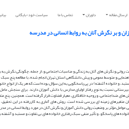
ارسال مقاله
داوران
تماس با ما
سیاست خود-بایگانی
بیان
ان و بر نگرش آنان به روابط انسانی در مدرسه
یت روانی و نگرش های آنان به زندگی و مناسبات اجتماعی و، از جمله، چگونگی نگرش به ر
ه 1522 نفری از دانش آموزان دوره راهنمایی و متوسط عمومی و پیش دانشگاهی استان تهران انجام شده، با مطالعه پنج 
تبد، و خانواده آشفته) در پی پاسخگویی به این سؤال بوده است که هر یک از انواع خانو
دبیرستانی نسبت به نوع رفتار اولیای مدارس با دانش آموزان دارند. برای سنجش عامل
ش های ضداجتماعی، و روحیه خلافکاری، معیار قضاوت قرار گرفته است. همچنین، پنج م
متغیرهای زمینه ای بررسی شده است. روش های آماری به کاررفته در این تحقیق، جد
ی عوامل مؤثر بر وضعیت روانی دانش آموزان و نگرش آنان در مورد روابط انسانی در مد
نواده های پاسخگو، و تأثیر منفی سبک رفتاری خانواده های بی تفاوت و مستبد و آشفته ب