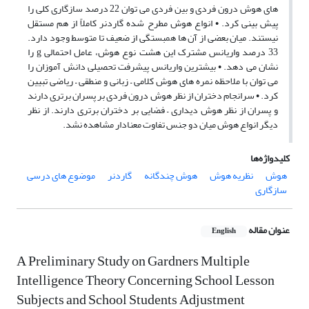
های هوش درون فردی و بین فردی می توان 22 درصد سازگاری کلی را
پیش بینی کرد. • انواع هوش مطرح شده گاردنر کاملاً از هم مستقل
نیستند. میان بعضی از آن ها همبستگی از ضعیف تا متوسط وجود دارد.
33 درصد واریانس مشترک این هشت نوع هوش، عامل احتمالی g را
نشان می دهد. • بیشترین واریانس پیشرفت تحصیلی دانش آموزان را
می توان با ملاحظه نمره های هوش کلامی – زبانی و منطقی – ریاضی تبیین
کرد. • سرانجام دختران از نظر هوش درون فردی بر پسران برتری دارند
و پسران از نظر هوش دیداری – فضایی بر دختران برتری دارند. از نظر
دیگر انواع هوش میان دو جنس تفاوت معنادار مشاهده نشد.
کلیدواژه‌ها
هوش
نظریه هوش
هوش چندگانه
گاردنر
موضوع های درسی
سازگاری
عنوان مقاله
English
A Preliminary Study on Gardners Multiple
Intelligence Theory Concerning School Lesson
Subjects and School Students Adjustment