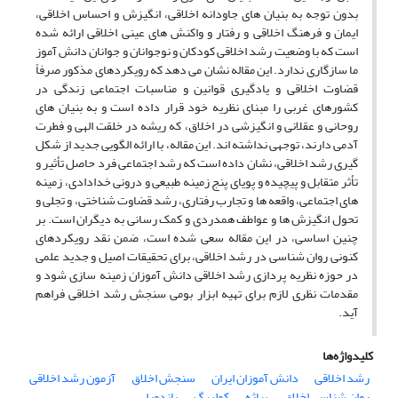
بدون توجه به بنیان های جاودانه اخلاقی، انگیزش و احساس اخلاقی،
ایمان و فرهنگ اخلاقی و رفتار و واکنش های عینی اخلاقی ارائه شده
است که با وضعیت رشد اخلاقی کودکان و نوجوانان و جوانان دانش آموز
ما سازگاری ندارد. این مقاله نشان می دهد که رویکردهای مذکور صرفاً
قضاوت اخلاقی و یادگیری قوانین و مناسبات اجتماعی زندگی در
کشورهای غربی را مبنای نظریه خود قرار داده است و به بنیان های
روحانی و عقلانی و انگیزشی در اخلاق، که ریشه در خلقت الهی و فطرت
آدمی دارند، توجهی نداشته اند. این مقاله، با ارائه الگویی جدید از شکل
گیری رشد اخلاقی، نشان داده است که رشد اجتماعی فرد حاصل تأثیر و
تأثر متقابل و پیچیده و پویای پنج زمینه طبیعی و درونی خدادادی، زمینه
های اجتماعی، واقعه ها و تجارب رفتاری، رشد قضاوت شناختی، و تجلی و
تحول انگیزش ها و عواطف همدردی و کمک رسانی به دیگران است. بر
چنین اساسی، در این مقاله سعی شده است، ضمن نقد رویکردهای
کنونی روان شناسی در رشد اخلاقی، برای تحقیقات اصیل و جدید علمی
در حوزه نظریه پردازی رشد اخلاقی دانش آموزان زمینه سازی شود و
مقدمات نظری لازم برای تهیه ابزار بومی سنجش رشد اخلاقی فراهم
آید.
کلیدواژه‌ها
رشد اخلاقی
دانش آموزان ایران
سنجش اخلاق
آزمون رشد اخلاقی
روان شناسی اخلاق
پیاژه
کولبرگ
باندورا