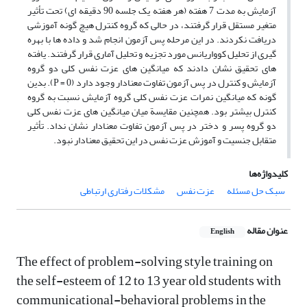
آزمایش به مدت 7 هفته (هر هفته یک جلسه 90 دقیقه ای) تحت تأثیر
متغیر مستقل قرار گرفتند، در حالی که گروه کنترل هیچ گونه آموزشی
دریافت نکردند. در این مرحله پس آزمون انجام شد و داده ها با بهره
گیری از تحلیل کوواریانس مورد تجزیه و تحلیل آماری قرار گرفتند. یافته
های تحقیق نشان دادند که میانگین های عزت نفس کلی دو گروه
آزمایش و کنترل در پس آزمون تفاوت معنادار وجود دارد (P = 0). بدین
گونه که میانگین نمرات عزت نفس کلی گروه آزمایش نسبت به گروه
کنترل بیشتر بود. همچنین مقایسة میان میانگین های عزت نفس کلی
دو گروه پسر و دختر در پس آزمون تفاوت معنادار نشان نداد. تأثیر
متقابل جنسیت و آموزش عزت نفس در این تحقیق معنادار نبود.
کلیدواژه‌ها
سبک حل مسئله
عزت نفس
مشکلات رفتاری ارتباطی
عنوان مقاله
English
The effect of problem-solving style training on
the self-esteem of 12 to 13 year old students with
communicational-behavioral problems in the