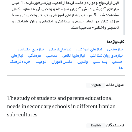
قبل از ازدواج و مواردی مانند آن ها از اهمیت ویژه برخوردارند. 4. میان
نیازهای آموزشی دانش آموزان متوسطه و والدین آن ها تفاوت کامل
مشاهده شد. 5. مهم ترین نیازهای آموزشی و تربیتی والدین در زمینة
فرزنداشان در ابعاد جسمی، بهداشتی، اجتماعی، روان شناختی و
تحصیلی و اخلاقی- مذهبی است.
کلیدواژه‌ها
نیازسنجی
نیازهای آموزشی
نیازهای تربیتی
نیازهای اجتماعی
نیازهای روان شناختی
نیازهای اخلاقی
مذهبی
فرهنگی
نیازهای
جسمی
بهداشتی
والدین
دانش آموزان
قومیت
خرده فرهنگ
ها
عنوان مقاله
English
The study of students and parents educational
needs in secondary schools in different Iranian
sub-cultures
نویسندگان
English