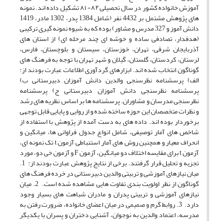
آموزش خانواده کشور در سال تحصیلی ۸۲- ۸۱ تشکیل داده اند. نمونه
های پژوهش مشتمل بر 4432 نفر (شامل 1384 پدر، 1302 مادر، 1419
دانش آموز و 327 مدرس و مشاور) بوده که به شیوه نمونه گیری ترکیبی
(هدفدار، تصادفی ساده و خوشه ای چند مرحله ای) از استان های
آذربایجان شرقی، تهران، خوزستان، سیستان و بلوچستان، فارس،
لرستان، کردستان، گلستان، گیلان و شهر تهران با توجه به فرهنگ های
گوناگون انتخاب شده اند. ابزارهای گردآوری اطلاعات عبارت بودند از:
الف) پرسشنامه نظرسنجی والدین دانش آموزان دبیرستانی ب)
پرسشنامه نظرسنجی دانش آموزان دبیرستانی ج) پرسشنامه
نظرسنجی مدرسان و مشاوران. پرسشنامه ها بر اساس نظریه های رشد
و نظرات متخصصان این حوزه ساخته شده و از روایی و پایایی قابل توجهی
برخوردار بوده اند. داده های به دست آمده از پژوهش با استفاده از
شاخص های آمار توصیفی، شامل انواع جدول فراوانی ها، میانگین و
انحراف معیار و همچنین روش های آمار استنباطی آزمون t تک نمونه ای،
آزمون t برای مقایسه اختلاف دو میانگین، آزمون F و آزمون خی دو، مورد
تجزیه و تحلیل قرار گرفتند. برخی از نتایج پژوهش عبارت بودند از: 1.
میان نیازهای آموزشی و تربیتی والدین دبیرستانی در خرده فرهنگ های
گوناگون از نظر اولویت بندی تفاوت هایی مشاهده شده است. 2. میان
نیازهای آموزشی و تربیتی پدران و مادران شباهت های بسیار وجود
دارد. 3. روابط گرم و صمیمی در میان اعضای خانواده، ضرورت رفتن به
مدرسه، اعتماد والدین به نوجوان، آشنایی دختران و پسران با یکدیگر